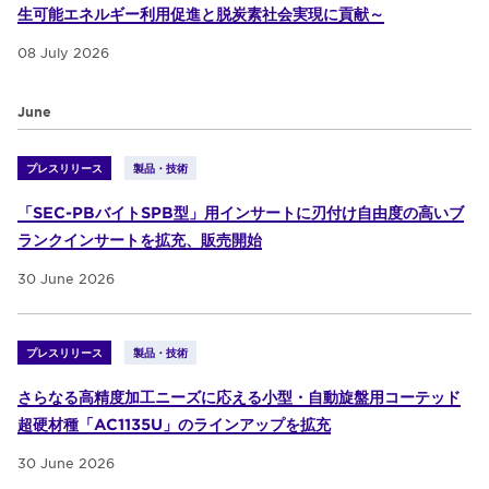
生可能エネルギー利用促進と脱炭素社会実現に貢献～
08 July 2026
June
プレスリリース
製品・技術
「SEC-PBバイトSPB型」用インサートに刃付け自由度の高いブ
ランクインサートを拡充、販売開始
30 June 2026
プレスリリース
製品・技術
さらなる高精度加工ニーズに応える小型・自動旋盤用コーテッド
超硬材種「AC1135U」のラインアップを拡充
30 June 2026