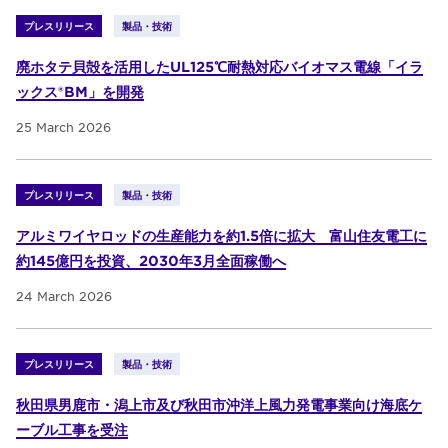
プレスリリース
製品・技術
廃ホタテ貝殻を活用したUL125℃耐熱対応バイオマス電線「イラ
ックス®BM」を開発
25 March 2026
プレスリリース
製品・技術
アルミワイヤロッドの生産能力を約1.5倍に拡大 富山住友電工に
約145億円を投資、2030年3月全面稼働へ
24 March 2026
プレスリリース
製品・技術
秋田県男鹿市・潟上市及び秋田市沖洋上風力発電事業向け海底ケ
ーブル工事を受注