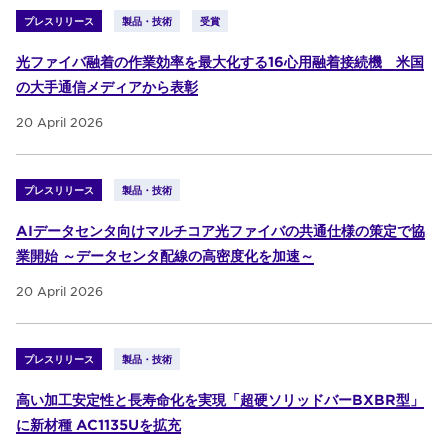
プレスリリース
製品・技術
受賞
光ファイバ融着の作業効率を最大化する16心用融着接続機 米国
の大手通信メディアから表彰
20 April 2026
プレスリリース
製品・技術
AIデータセンタ向けマルチコア光ファイバの共通仕様の策定で協
業開始 ～データセンタ配線の高密度化を加速～
20 April 2026
プレスリリース
製品・技術
高い加工安定性と長寿命化を実現「超硬ソリッドバーBXBR型」
に新材種 AC1135Uを拡充