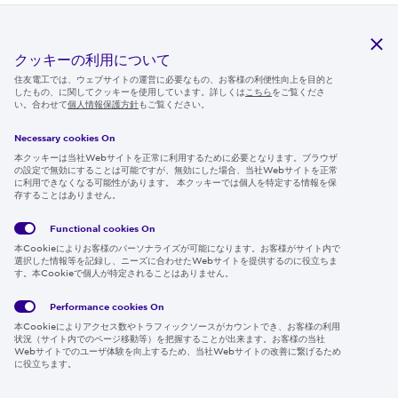
プレスリリース
人事
クッキーの利用について
住友電工では、ウェブサイトの運営に必要なもの、お客様の利便性向上を目的と
組織改正・人事異動について (0.5 MB)
したもの、に関してクッキーを使用しています。詳しくは
こちら
をご覧くださ
い。合わせて
個人情報保護方針
もご覧ください。
07 January 2026
Necessary cookies On
本クッキーは当社Webサイトを正常に利用するために必要となります。ブラウザ
の設定で無効にすることは可能ですが、無効にした場合、当社Webサイトを正常
に利用できなくなる可能性があります。 本クッキーでは個人を特定する情報を保
プレスリリース
その他
存することはありません。
社長年頭挨拶（社員向け要旨）
Functional cookies
On
本Cookieによりお客様のパーソナライズが可能になります。お客様がサイト内で
05 January 2026
選択した情報等を記録し、ニーズに合わせたWebサイトを提供するのに役立ちま
す。本Cookieで個人が特定されることはありません。
Performance cookies
On
本Cookieによりアクセス数やトラフィックソースがカウントでき、お客様の利用
状況（サイト内でのページ移動等）を把握することが出来ます。お客様の当社
2025
Webサイトでのユーザ体験を向上するため、当社Webサイトの改善に繋げるため
に役立ちます。
December