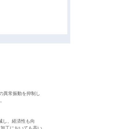
の異常振動を抑制し
応。
減し、経済性も向
削材加工においても高い