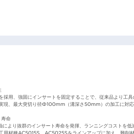
性
を採用、強固にインサートを固定することで、従来品より工具
実現、最大突切り径Φ100mm（溝深さ50mm）の加工に対
ト寿命
部給油により抜群のインサート寿命を発揮、ランニングコストを低
用材種AC5015S、AC5025Sをラインアップに加え、難