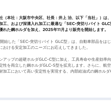
社（本社：大阪市中央区、社長：井上 治、以下「当社」）は
加工、および深溝入れ加工に最適な「SEC-突切りバイト GL
優れた鋼ホルダを加え、2025年11月より販売を開始します。
を開始した「SEC-突切りバイト GLC型」は、自動車部品をは
における安定加工のニーズにお応えしてきました。
ンアップの超硬ホルダGLC-C型に加え、工具寿命や生産効率
定性を両立した鋼ホルダGLC-S型を拡充します。さらに、航
材加工において高い安定性を実現する、内部給油式の鋼ホルダGL