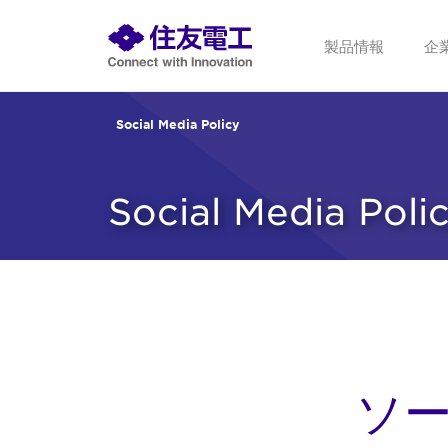
製品情報
企
Social Media Policy
Social Media Poli
ソ