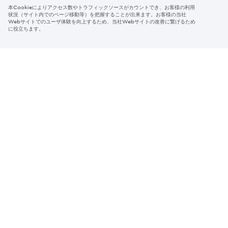
本Cookieによりアクセス数やトラフィックソースがカウントでき、お客様の利用
Region & Language:
Japan | JP
状況（サイト内でのページ移動等）を把握することが出来ます。お客様の当社
Webサイトでのユーザ体験を向上するため、当社Webサイトの改善に繋げるため
© 2026 Sumitomo Electric Industries, Ltd.
に役立ちます。