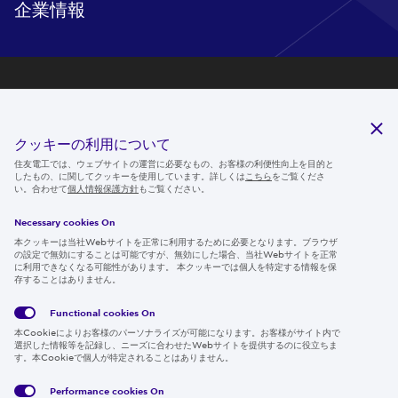
企業情報
研究開発
サステナビリティ
クッキーの利用について
ニュースルーム
住友電工では、ウェブサイトの運営に必要なもの、お客様の利便性向上を目的と
したもの、に関してクッキーを使用しています。詳しくは
こちら
をご覧くださ
IR情報
い。合わせて
個人情報保護方針
もご覧ください。
採用情報
Necessary cookies On
本クッキーは当社Webサイトを正常に利用するために必要となります。ブラウザ
の設定で無効にすることは可能ですが、無効にした場合、当社Webサイトを正常
に利用できなくなる可能性があります。 本クッキーでは個人を特定する情報を保
存することはありません。
Follow us
Functional cookies
On
本Cookieによりお客様のパーソナライズが可能になります。お客様がサイト内で
選択した情報等を記録し、ニーズに合わせたWebサイトを提供するのに役立ちま
す。本Cookieで個人が特定されることはありません。
Global
サイト
Social
クッキ
Privacy
利用規
Media
ー情報
Policy
約
Policy
Performance cookies
On