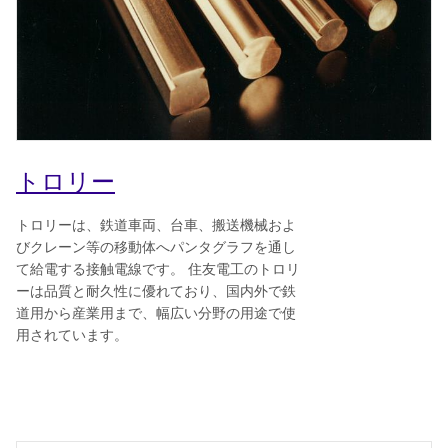
トロリー
トロリーは、鉄道車両、台車、搬送機械およ
びクレーン等の移動体へパンタグラフを通し
て給電する接触電線です。 住友電工のトロリ
ーは品質と耐久性に優れており、国内外で鉄
道用から産業用まで、幅広い分野の用途で使
用されています。