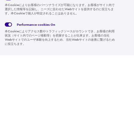
本Cookieによりお客様のパーソナライズが可能になります。お客様がサイト内で
選択した情報等を記録し、ニーズに合わせたWebサイトを提供するのに役立ちま
す。本Cookieで個人が特定されることはありません。
Global
サイト
Social
クッキ
Privacy
利用規
Media
ー情報
Policy
約
Policy
Performance cookies
On
本Cookieによりアクセス数やトラフィックソースがカウントでき、お客様の利用
Region & Language:
Japan | JP
状況（サイト内でのページ移動等）を把握することが出来ます。お客様の当社
Webサイトでのユーザ体験を向上するため、当社Webサイトの改善に繋げるため
© 2026 Sumitomo Electric Industries, Ltd.
に役立ちます。