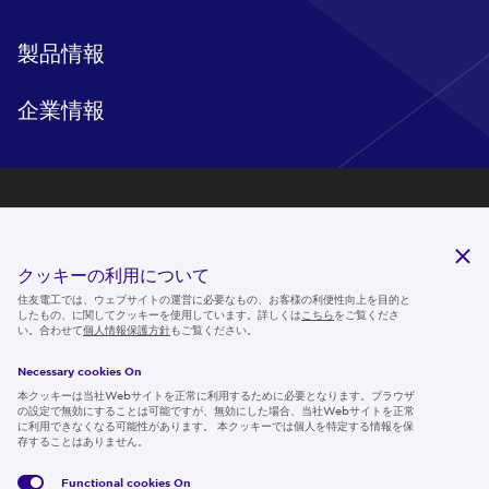
製品情報
企業情報
研究開発
サステナビリティ
クッキーの利用について
ニュースルーム
住友電工では、ウェブサイトの運営に必要なもの、お客様の利便性向上を目的と
したもの、に関してクッキーを使用しています。詳しくは
こちら
をご覧くださ
IR情報
い。合わせて
個人情報保護方針
もご覧ください。
採用情報
Necessary cookies On
本クッキーは当社Webサイトを正常に利用するために必要となります。ブラウザ
の設定で無効にすることは可能ですが、無効にした場合、当社Webサイトを正常
に利用できなくなる可能性があります。 本クッキーでは個人を特定する情報を保
存することはありません。
Follow us
Functional cookies
On