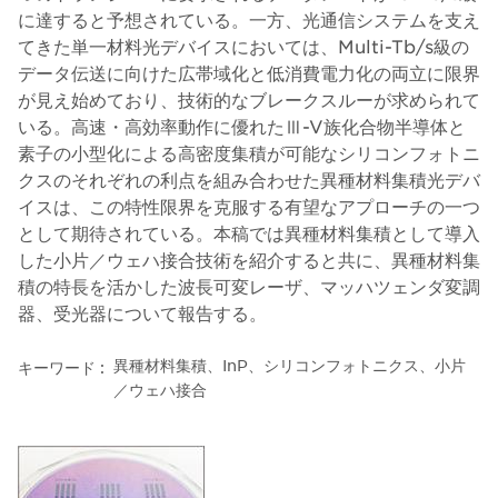
に達すると予想されている。一方、光通信システムを支え
てきた単一材料光デバイスにおいては、Multi-Tb/s級の
データ伝送に向けた広帯域化と低消費電力化の両立に限界
が見え始めており、技術的なブレークスルーが求められて
いる。高速・高効率動作に優れたⅢ-V族化合物半導体と
素子の小型化による高密度集積が可能なシリコンフォトニ
クスのそれぞれの利点を組み合わせた異種材料集積光デバ
イスは、この特性限界を克服する有望なアプローチの一つ
として期待されている。本稿では異種材料集積として導入
した小片／ウェハ接合技術を紹介すると共に、異種材料集
積の特長を活かした波長可変レーザ、マッハツェンダ変調
器、受光器について報告する。
異種材料集積、InP、シリコンフォトニクス、小片
キーワード :
／ウェハ接合