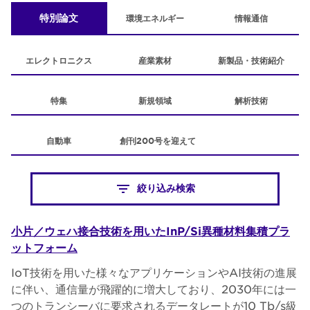
特別論文
環境エネルギー
情報通信
エレクトロニクス
産業素材
新製品・技術紹介
特集
新規領域
解析技術
自動車
創刊200号を迎えて
絞り込み検索
小片／ウェハ接合技術を用いたInP/Si異種材料集積プラ
ットフォーム
IoT技術を用いた様々なアプリケーションやAI技術の進展
に伴い、通信量が飛躍的に増大しており、2030年には一
つのトランシーバに要求されるデータレートが10 Tb/s級