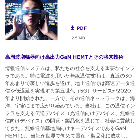
PDF
2.5 MB
高周波増幅器向け高出力GaN HEMTとその将来技術
情報通信システムは、私たちの社会を支える重要なインフ
ラである。特に電波を用いた無線通信技術は、直近の30
年あまりで著しい進歩を遂げ、地上通信では高速データ通
信や低遅延を実現する第五世代（5G）サービスが2020
年より開始された。一方で、その通信ネットワークは、海
洋、宇宙にまで広がり始めている。当社は、この通信イン
フラを支える伝送デバイス（光通信向けデバイス、無線通
信向けデバイス）の開発・製品化を通じて、社会に貢献し
てきた。無線通信基地局向けキーデバイスであるGaN
HEMTは、当社が世界で初めて量産・製品化に成功し、