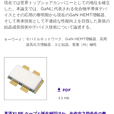
現在では世界トップシェアカンパニーとしての地位を確立
した。本論文では、GaNに代表される化合物半導体デバ
イスとその応用の黎明期から現在のGaN HEMT増幅器、
そして将来技術として不連続な性能向上を目指した新規の
結晶成長技術やデバイス技術について論述する。
モバイルネットワーク、GaN HEMT増幅器、高周
キーワード :
波高出力増幅器、エピ結晶、窒素（N）極性
PDF
3.5 MB
直流XLPE ケーブル誕生秘話ほか 矢作吉之助先生の教