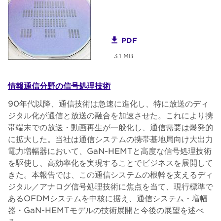
PDF
3.1 MB
情報通信分野の信号処理技術
90年代以降、通信技術は急速に進化し、特に放送のディ
ジタル化が通信と放送の融合を加速させた。これにより携
帯端末での放送・動画再生が一般化し、通信需要は爆発的
に拡大した。当社は通信システムの携帯基地局向け大出力
電力増幅器において、GaN-HEMTと高度な信号処理技術
を駆使し、高効率化を実現することでビジネスを展開して
きた。本報告では、この通信システムの根幹を支えるディ
ジタル／アナログ信号処理技術に焦点を当て、現行標準で
あるOFDMシステムを中核に据え、通信システム・増幅
器・GaN-HEMTモデルの技術展開と今後の展望を述べ