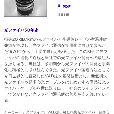
PDF
3.5 MB
光ファイバ50年史
損失20 dB/kmの光ファイバと半導体レーザの室温連続
発振が実現し、光ファイバ通信が実用化に向けて歩みだし
た1970年から、丁度半世紀が経過した。この機会に光フ
ァイバの進化の過程と当社での光ファイバ開発への取組み
を振り返る。当社は、黎明期から光ファイバの開発と事業
化に積極的に取り組んできた。光ファイバ製造方法として
今日世界的に普及したVAD法を基盤技術とし、極低損失
光ファイバや超多心光ケーブルをはじめとする高品質光フ
ァイバ・ケーブルを世に送り出し、社会のライフラインと
して欠かせない光ファイバ通信網の普及を支え続けてい
る。
光ファイバ、VAD法、極低損失光ファイバ、超多心
キーワード :