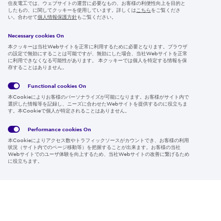
ニュースルーム
住友電工では、ウェブサイトの運営に必要なもの、お客様の利便性向上を目的と
したもの、に関してクッキーを使用しています。詳しくは
こちら
をご覧くださ
IR情報
い。合わせて
個人情報保護方針
もご覧ください。
採用情報
Necessary cookies On
本クッキーは当社Webサイトを正常に利用するために必要となります。ブラウザ
の設定で無効にすることは可能ですが、無効にした場合、当社Webサイトを正常
に利用できなくなる可能性があります。 本クッキーでは個人を特定する情報を保
存することはありません。
Follow us
Functional cookies
On
本Cookieによりお客様のパーソナライズが可能になります。お客様がサイト内で
選択した情報等を記録し、ニーズに合わせたWebサイトを提供するのに役立ちま
す。本Cookieで個人が特定されることはありません。
Global
サイト
Social
クッキ
Privacy
利用規
Media
ー情報
Policy
約
Policy
Performance cookies
On
本Cookieによりアクセス数やトラフィックソースがカウントでき、お客様の利用
Region & Language:
Japan | JP
状況（サイト内でのページ移動等）を把握することが出来ます。お客様の当社
Webサイトでのユーザ体験を向上するため、当社Webサイトの改善に繋げるため
© 2026 Sumitomo Electric Industries, Ltd.
に役立ちます。