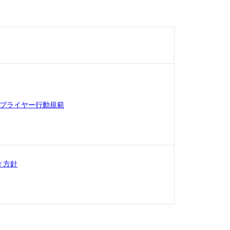
ct/サプライヤー行動規範
ィ方針