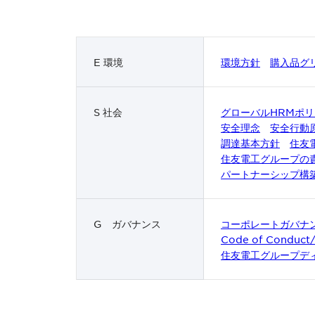
E 環境
環境方針
購入品グ
S 社会
グローバルHRMポ
安全理念
安全行動
調達基本方針
住友
住友電工グループの
パートナーシップ構
G ガバナンス
コーポレートガバナ
Code of Conduc
住友電工グループデ