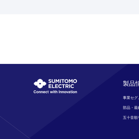
製品
事業セグ
部品・最
五十音順