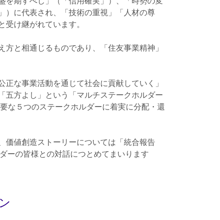
盛を期すべし」（「信用確実」）、「時勢の変
」）に代表され、「技術の重視」「人材の尊
と受け継がれています。
え方と相通じるものであり、「住友事業精神」
公正な事業活動を通じて社会に貢献していく」
「五方よし」という「マルチステークホルダー
主要な５つのステークホルダーに着実に分配・還
、価値創造ストーリーについては「統合報告
ルダーの皆様との対話につとめてまいります
ン