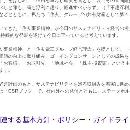
」）をはじめ、「信用を重んじ確実を旨とし、以てその鞏固隆
べしと雖も、苟も浮利に趨り、軽進すべからず」（「不趨浮利
などとともに、私たち「住友」グループの共有財産として脈々
いてきた「住友事業精神」が今日のサステナビリティ経営の考
来の持続的な発展を遂げて今日に至っていると考えています。
友事業精神」と「住友電工グループ経営理念」を礎として、「
価値の向上に取り組み、ゴーイングコンサーンとしての成果を
「お客様」「お取引先」「地域社会」「株主·投資家」という
ます。
経営計画のもと、サステナビリティを巡る取組みを着実に進め
は「CSRブック」で、社内外への発信とともに、ステークホ
関連する基本方針・ポリシー・ガイドライ