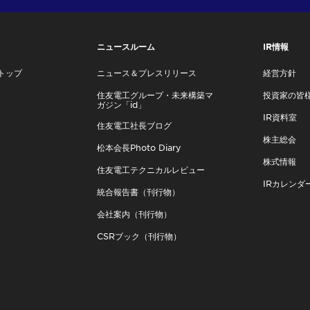
ニュースルーム
IR情報
トップ
ニュース＆プレスリリース
経営方針
住友電工グループ・未来構築マ
投資家の皆
ガジン「id」
IR資料室
住友電工社長ブログ
株主総会
松本会長Photo Diary
株式情報
住友電工テクニカルレビュー
IRカレンダ
統合報告書（刊行物）
会社案内（刊行物）
CSRブック（刊行物）