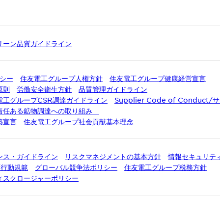
リーン品質ガイドライン
リシー
住友電工グループ人権方針
住友電工グループ健康経営宣言
原則
労働安全衛生方針
品質管理ガイドライン
電工グループCSR調達ガイドライン
Supplier Code of Condu
責任ある鉱物調達への取り組み
築宣言
住友電工グループ社会貢献基本理念
ンス・ガイドライン
リスクマネジメントの基本方針
情報セキュリテ
t/行動規範
グローバル競争法ポリシー
住友電工グループ税務方針
ィスクロージャーポリシー