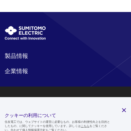
製品情報
企業情報
研究開発
サステナビリティ
クッキーの利用について
ニュースルーム
住友電工では、ウェブサイトの運営に必要なもの、お客様の利便性向上を目的と
したもの、に関してクッキーを使用しています。詳しくは
こちら
をご覧くださ
IR情報
い。合わせて
個人情報保護方針
もご覧ください。