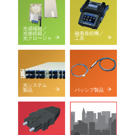
光成端箱／
光接続箱／
融着接続機／
光クロージャ
工具
光システム
製品
パッシブ製品