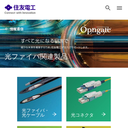
情報通信
光ファイバ関連製品
光ファイバ・
光ケーブル
光コネクタ