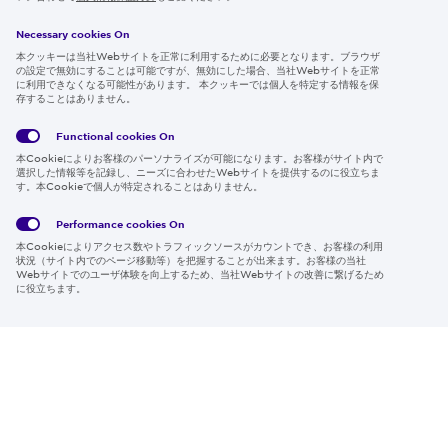
採用情報
Necessary cookies On
本クッキーは当社Webサイトを正常に利用するために必要となります。ブラウザ
の設定で無効にすることは可能ですが、無効にした場合、当社Webサイトを正常
に利用できなくなる可能性があります。 本クッキーでは個人を特定する情報を保
存することはありません。
Follow us
Functional cookies
On
本Cookieによりお客様のパーソナライズが可能になります。お客様がサイト内で
選択した情報等を記録し、ニーズに合わせたWebサイトを提供するのに役立ちま
す。本Cookieで個人が特定されることはありません。
Global
サイト
Social
クッキ
Privacy
利用規
Media
ー情報
Policy
約
Policy
Performance cookies
On
本Cookieによりアクセス数やトラフィックソースがカウントでき、お客様の利用
Region & Language:
Japan | JP
状況（サイト内でのページ移動等）を把握することが出来ます。お客様の当社
Webサイトでのユーザ体験を向上するため、当社Webサイトの改善に繋げるため
© 2026 Sumitomo Electric Industries, Ltd.
に役立ちます。