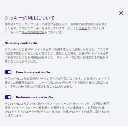
研究開発
サステナビリティ
クッキーの利用について
ニュースルーム
住友電工では、ウェブサイトの運営に必要なもの、お客様の利便性向上を目的と
したもの、に関してクッキーを使用しています。詳しくは
こちら
をご覧くださ
IR情報
い。合わせて
個人情報保護方針
もご覧ください。
採用情報
Necessary cookies On
本クッキーは当社Webサイトを正常に利用するために必要となります。ブラウザ
の設定で無効にすることは可能ですが、無効にした場合、当社Webサイトを正常
に利用できなくなる可能性があります。 本クッキーでは個人を特定する情報を保
存することはありません。
Follow us
Functional cookies
On
本Cookieによりお客様のパーソナライズが可能になります。お客様がサイト内で
選択した情報等を記録し、ニーズに合わせたWebサイトを提供するのに役立ちま
す。本Cookieで個人が特定されることはありません。
Global
サイト
Social
クッキ
Privacy
利用規
Media
ー情報
Policy
約
Policy
Performance cookies
On
本Cookieによりアクセス数やトラフィックソースがカウントでき、お客様の利用
Region & Language:
Japan | JP
状況（サイト内でのページ移動等）を把握することが出来ます。お客様の当社
Webサイトでのユーザ体験を向上するため、当社Webサイトの改善に繋げるため
© 2026 Sumitomo Electric Industries, Ltd.
に役立ちます。