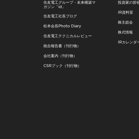
住友電工グループ・未来構築マ
投資家の皆
ガジン「id」
IR資料室
住友電工社長ブログ
株主総会
松本会長Photo Diary
株式情報
住友電工テクニカルレビュー
IRカレンダ
統合報告書（刊行物）
会社案内（刊行物）
CSRブック（刊行物）