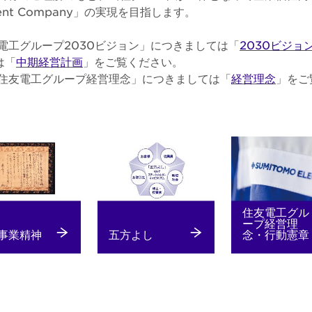
ellent Company」の実現を目指します。
電工グループ2030ビジョン」につきましては「
2030ビジョ
は「
中期経営計画
」をご覧ください。
住友電工グループ経営理念」につきましては「
経営理念
」をご
住友電工グル
ープ経営理
事業精神
五方よし
念・行動憲章