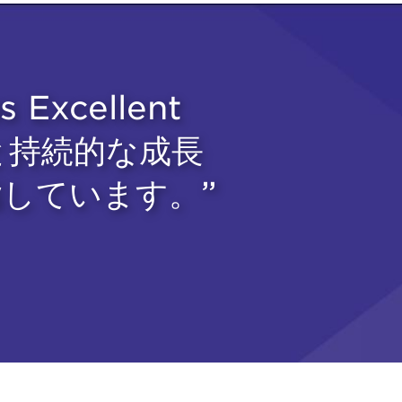
xcellent
念と持続的な成長
しています。”