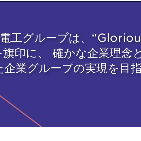
工グループは、“Glorious E
”を旗印に、 確かな企業理
た企業グループの実現を目指