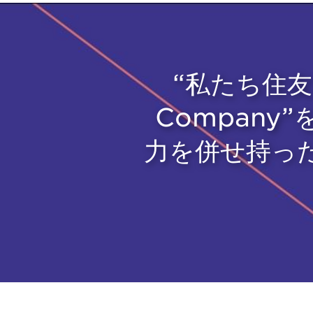
“私たち住友電
Company
力を併せ持っ