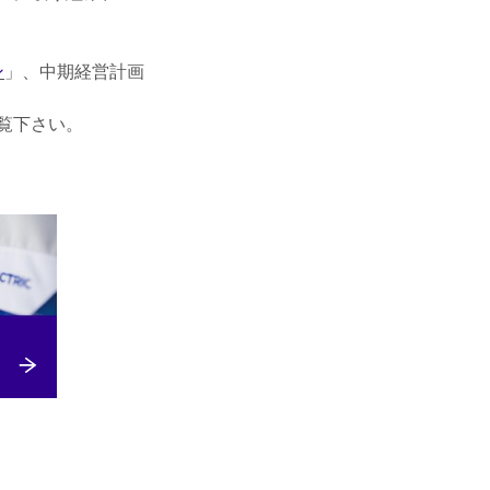
ン
」、中期経営計画
覧下さい。