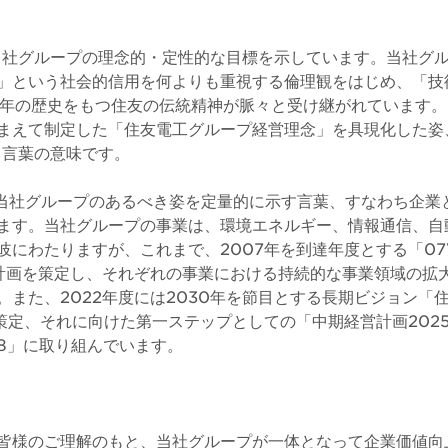
とは、当社グループの理念的・定性的な目標を示しています。当社
」という社会的信用を何よりも重視する倫理観をはじめ、「技
0年の歴史をもつ住友の伝統精神が脈々と受け継がれています
まえて制定した「住友電工グループ経営理念」を具現化した姿
という言葉の意味です。
”とは、当社グループのあるべき姿を定量的に示す言葉、すなわち企
ます。当社グループの事業は、環境エネルギー、情報通信、自
にわたりますが、これまで、2007年を到達年度とする「07V
計画を策定し、それぞれの事業における持続的な事業領域の拡
 また、2022年度には2030年を節目とする長期ビジョン「
を策定、それに向けた第一ステップとしての「中期経営計画202
28」に取り組んでいます。
皆様のご理解のもと、当社グループが一体となって企業価値向