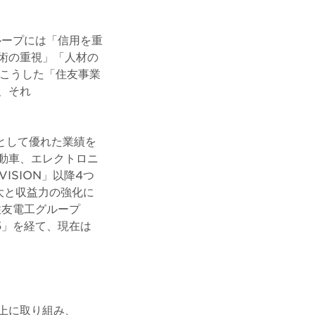
グループには「信用を重
術の重視」「人材の
。こうした「住友事業
、それ
業として優れた業績を
動車、エレクトロニ
ISION」以降4つ
大と収益力の強化に
住友電工グループ
5」を経て、現在は
上に取り組み、