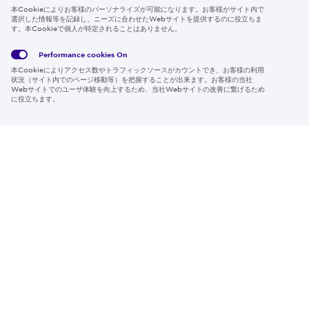
Follow us
本Cookieによりお客様のパーソナライズが可能になります。お客様がサイト内で
選択した情報等を記録し、ニーズに合わせたWebサイトを提供するのに役立ちま
す。本Cookieで個人が特定されることはありません。
Performance cookies
On
Global
サイト
Social
クッキ
本Cookieによりアクセス数やトラフィックソースがカウントでき、お客様の利用
Privacy
利用規
Media
ー情報
状況（サイト内でのページ移動等）を把握することが出来ます。お客様の当社
Policy
約
Policy
Webサイトでのユーザ体験を向上するため、当社Webサイトの改善に繋げるため
に役立ちます。
Region & Language:
Japan | JP
© 2026 Sumitomo Electric Industries, Ltd.