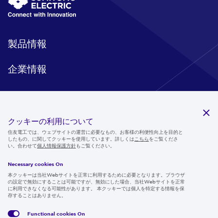
製品情報
企業情報
研究開発
クッキーの利用について
住友電工では、ウェブサイトの運営に必要なもの、お客様の利便性向上を目的と
サステナビリティ
したもの、に関してクッキーを使用しています。詳しくは
こちら
をご覧くださ
い。合わせて
個人情報保護方針
もご覧ください。
ニュースルーム
Necessary cookies On
IR情報
本クッキーは当社Webサイトを正常に利用するために必要となります。ブラウザ
の設定で無効にすることは可能ですが、無効にした場合、当社Webサイトを正常
採用情報
に利用できなくなる可能性があります。 本クッキーでは個人を特定する情報を保
存することはありません。
Functional cookies
On