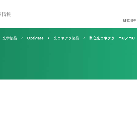
業情報
研究開発
光学部品
Optigate
光コネクタ製品
単心光コネクタ MU／MU