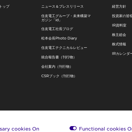
トップ
ニュース＆プレスリリース
経営方針
住友電工グループ・未来構築マ
投資家の皆
ガジン「id」
IR資料室
住友電工社長ブログ
株主総会
松本会長Photo Diary
株式情報
住友電工テクニカルレビュー
IRカレンダ
統合報告書（刊行物）
会社案内（刊行物）
CSRブック（刊行物）
sary cookies On
Functional cookies
O