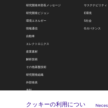
研究開発本部長メッセージ
サステナビリティ
研究開発ビジョン
E環境
環境エネルギー
S社会
情報通信
Gガバナンス
自動車
エレクトロニクス
産業素材
解析技術
その他基盤技術
研究開発組織
外部発表
表彰
住友電工テクニカルレビュー
クッキーの利用につい
Neces
技術創造への思い