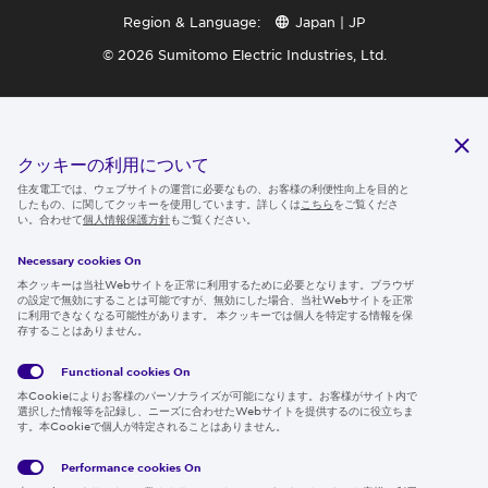
Region & Language:
Japan | JP
© 2026 Sumitomo Electric Industries, Ltd.
クッキーの利用について
住友電工では、ウェブサイトの運営に必要なもの、お客様の利便性向上を目的と
したもの、に関してクッキーを使用しています。詳しくは
こちら
をご覧くださ
い。合わせて
個人情報保護方針
もご覧ください。
Necessary cookies On
本クッキーは当社Webサイトを正常に利用するために必要となります。ブラウザ
の設定で無効にすることは可能ですが、無効にした場合、当社Webサイトを正常
に利用できなくなる可能性があります。 本クッキーでは個人を特定する情報を保
存することはありません。
Functional cookies
On
本Cookieによりお客様のパーソナライズが可能になります。お客様がサイト内で
選択した情報等を記録し、ニーズに合わせたWebサイトを提供するのに役立ちま
す。本Cookieで個人が特定されることはありません。
Performance cookies
On