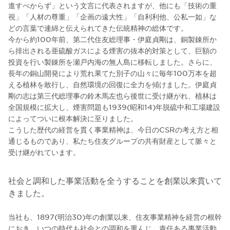
進すべからず」という文言に代表されますが、他にも「技術の重
視」「人材の尊重」「企画の遠大性」「自利利他、公私一如」な
どの言葉で連綿と伝えられてきた伝統精神の総体です。
今から約100年前、第二代住友総理事・伊庭貞剛は、銅製錬所か
ら排出される亜硫酸ガスによる煙害の抜本的対策として、巨額の
投資を行い製錬所を瀬戸内海の無人島に移転しました。さらに、
長年の銅山開発により荒れ果てた別子の山々に毎年100万本を超
える植林を敢行し、自然環境の回復に全力を傾けました。伊庭貞
剛の志は第三代総理事の鈴木馬左也ら後世に受け継がれ、植林は
全国規模に拡大し、煙害問題も1939(昭和14)年脱硫中和工場建設
によってついに根本解決に至りました。
こうした歴代の経営を貫く事業精神は、今日のCSRの考え方と相
通じるものであり、私たち住友グループの共有財産として脈々と
受け継がれています。
社会と調和した事業活動を全うすることを創業以来貫いて
きました。
当社も、1897(明治30)年の創業以来、住友事業精神を経営の根幹
におき、いつの時代も社会との調和を重んじ、責任ある事業活動