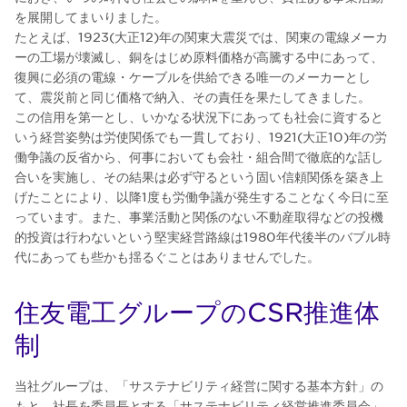
を展開してまいりました。
たとえば、1923(大正12)年の関東大震災では、関東の電線メーカ
ーの工場が壊滅し、銅をはじめ原料価格が高騰する中にあって、
復興に必須の電線・ケーブルを供給できる唯一のメーカーとし
て、震災前と同じ価格で納入、その責任を果たしてきました。
この信用を第一とし、いかなる状況下にあっても社会に資すると
いう経営姿勢は労使関係でも一貫しており、1921(大正10)年の労
働争議の反省から、何事においても会社・組合間で徹底的な話し
合いを実施し、その結果は必ず守るという固い信頼関係を築き上
げたことにより、以降1度も労働争議が発生することなく今日に至
っています。また、事業活動と関係のない不動産取得などの投機
的投資は行わないという堅実経営路線は1980年代後半のバブル時
代にあっても些かも揺るぐことはありませんでした。
住友電工グループのCSR推進体
制
当社グループは、「サステナビリティ経営に関する基本方針」の
もと、社長を委員長とする「サステナビリティ経営推進委員会」