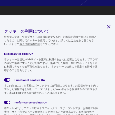
研究開発
サステナビリティ
クッキーの利用について
ニュースルーム
住友電工では、ウェブサイトの運営に必要なもの、お客様の利便性向上を目的と
したもの、に関してクッキーを使用しています。詳しくは
こちら
をご覧くださ
IR情報
い。合わせて
個人情報保護方針
もご覧ください。
採用情報
Necessary cookies On
本クッキーは当社Webサイトを正常に利用するために必要となります。ブラウザ
の設定で無効にすることは可能ですが、無効にした場合、当社Webサイトを正常
に利用できなくなる可能性があります。 本クッキーでは個人を特定する情報を保
存することはありません。
Follow us
Functional cookies
On
本Cookieによりお客様のパーソナライズが可能になります。お客様がサイト内で
選択した情報等を記録し、ニーズに合わせたWebサイトを提供するのに役立ちま
す。本Cookieで個人が特定されることはありません。
Global
サイト
Social
クッキ
Privacy
利用規
Media
ー情報
Policy
約
Policy
Performance cookies
On
本Cookieによりアクセス数やトラフィックソースがカウントでき、お客様の利用
Region & Language:
Japan | JP
状況（サイト内でのページ移動等）を把握することが出来ます。お客様の当社