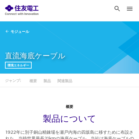
モジュール
直流海底ケーブル
環境エネルギー
ジャンプ:
概要
製品
関連製品
概要
製品について
1922年に別子銅山精錬場を瀬戸内海の四坂島に移すために布設さ
れた、当時世界最長21kmの海底ケーブル。当社は海底ケーブルの