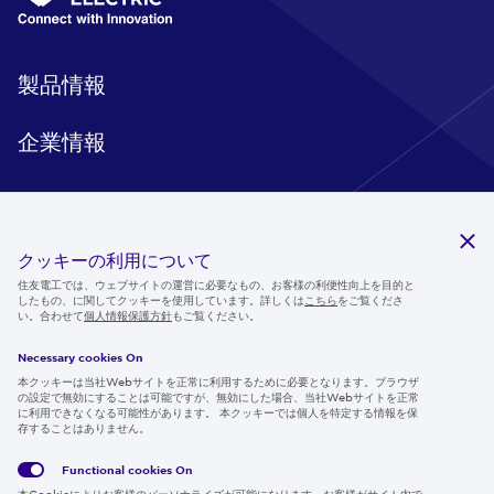
製品情報
企業情報
研究開発
クッキーの利用について
住友電工では、ウェブサイトの運営に必要なもの、お客様の利便性向上を目的と
サステナビリティ
したもの、に関してクッキーを使用しています。詳しくは
こちら
をご覧くださ
い。合わせて
個人情報保護方針
もご覧ください。
ニュースルーム
Necessary cookies On
IR情報
本クッキーは当社Webサイトを正常に利用するために必要となります。ブラウザ
の設定で無効にすることは可能ですが、無効にした場合、当社Webサイトを正常
採用情報
に利用できなくなる可能性があります。 本クッキーでは個人を特定する情報を保
存することはありません。
Functional cookies
On
Follow us
本Cookieによりお客様のパーソナライズが可能になります。お客様がサイト内で