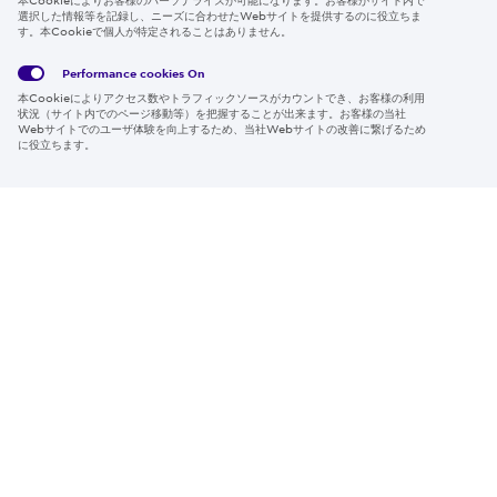
選択した情報等を記録し、ニーズに合わせたWebサイトを提供するのに役立ちま
す。本Cookieで個人が特定されることはありません。
Performance cookies
On
Global
サイト
Social
クッキ
本Cookieによりアクセス数やトラフィックソースがカウントでき、お客様の利用
Privacy
利用規
Media
ー情報
状況（サイト内でのページ移動等）を把握することが出来ます。お客様の当社
Policy
約
Policy
Webサイトでのユーザ体験を向上するため、当社Webサイトの改善に繋げるため
に役立ちます。
Region & Language:
Japan | JP
© 2026 Sumitomo Electric Industries, Ltd.