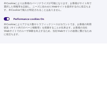
Follow us
本Cookieによりお客様のパーソナライズが可能になります。お客様がサイト内で
選択した情報等を記録し、ニーズに合わせたWebサイトを提供するのに役立ちま
す。本Cookieで個人が特定されることはありません。
Performance cookies
On
Global
サイト
Social
クッキ
本Cookieによりアクセス数やトラフィックソースがカウントでき、お客様の利用
Privacy
利用規
Media
ー情報
状況（サイト内でのページ移動等）を把握することが出来ます。お客様の当社
Policy
約
Policy
Webサイトでのユーザ体験を向上するため、当社Webサイトの改善に繋げるため
に役立ちます。
Region & Language:
Japan | JP
© 2026 Sumitomo Electric Industries, Ltd.