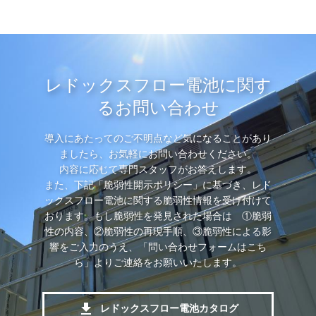
レドックスフロー電池に関す
るお問い合わせ
導入にあたってのご不明点など気になることがあり
ましたら、お気軽にお問い合わせください。
内容に応じて専門スタッフがお答えします。
また、下記「脆弱性開示ポリシー」に基づき、レド
ックスフロー電池に関する脆弱性情報を受け付けて
おります。もし脆弱性を発見された場合は ①脆弱
性の内容、②脆弱性の再現手順、③脆弱性による影
響をご入力のうえ、「問い合わせフォームはこち
ら」よりご連絡をお願いいたします。
レドックスフロー電池カタログ