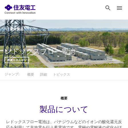
最終製品
レドックスフロー電池
環境エネルギー
ジャンプ:
概要
詳細
トピックス
概要
製品について
レドックスフロー電池は、バナジウムなどのイオンの酸化還元反
応を利用して充放電を行う蓄電池です。電極や電解液の劣化がほ