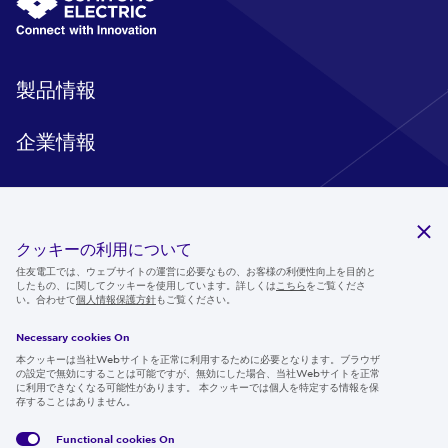
製品情報
企業情報
研究開発
クッキーの利用について
住友電工では、ウェブサイトの運営に必要なもの、お客様の利便性向上を目的と
サステナビリティ
したもの、に関してクッキーを使用しています。詳しくは
こちら
をご覧くださ
い。合わせて
個人情報保護方針
もご覧ください。
ニュースルーム
Necessary cookies On
IR情報
本クッキーは当社Webサイトを正常に利用するために必要となります。ブラウザ
の設定で無効にすることは可能ですが、無効にした場合、当社Webサイトを正常
採用情報
に利用できなくなる可能性があります。 本クッキーでは個人を特定する情報を保
存することはありません。
Functional cookies
On