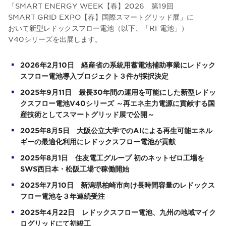
「SMART ENERGY WEEK【春】2026 第19回
SMART GRID EXPO【春】国際スマートグリッド展」に
おいて新型レドックスフロー電池（以下、「RF電池」）
V40シリーズを出展します。
2026年2月10日 経産省の系統用蓄電池補助事業にレドック
スフロー電池導入プロジェクト３件が採択決定
2025年9月11日 最長30年間の運用を可能にした新型レドッ
クスフロー電池V40シリーズ ～再エネ主力電源に貢献する国
産技術としてスマートグリッド展で公開～
2025年8月5日 大阪公立大学でのAIによる再生可能エネル
ギーの最適化利用にレドックスフロー電池が貢献
2025年8月1日 住友電工グループ 初のネットゼロ工場を
SWS西日本・松阪工場で稼働開始
2025年7月10日 新潟県柏崎市向け長時間容量のレドックス
フロー電池を３年連続受注
2025年4月22日 レドックスフロー電池、九州の地域マイク
ログリッドにて初竣工