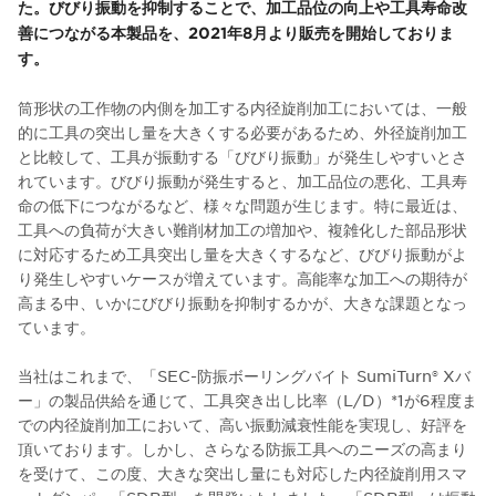
た。びびり振動を抑制することで、加工品位の向上や工具寿命改
善につながる本製品を、2021年8月より販売を開始しておりま
す。
筒形状の工作物の内側を加工する内径旋削加工においては、一般
的に工具の突出し量を大きくする必要があるため、外径旋削加工
と比較して、工具が振動する「びびり振動」が発生しやすいとさ
れています。びびり振動が発生すると、加工品位の悪化、工具寿
命の低下につながるなど、様々な問題が生じます。特に最近は、
工具への負荷が大きい難削材加工の増加や、複雑化した部品形状
に対応するため工具突出し量を大きくするなど、びびり振動がよ
り発生しやすいケースが増えています。高能率な加工への期待が
高まる中、いかにびびり振動を抑制するかが、大きな課題となっ
ています。
当社はこれまで、「SEC-防振ボーリングバイト SumiTurn® Xバ
ー」の製品供給を通じて、工具突き出し比率（L/D）*1が6程度ま
での内径旋削加工において、高い振動減衰性能を実現し、好評を
頂いております。しかし、さらなる防振工具へのニーズの高まり
を受けて、この度、大きな突出し量にも対応した内径旋削用スマ