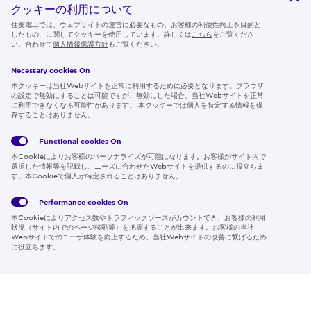
クッキーの利用について
ニュースルーム
住友電工では、ウェブサイトの運営に必要なもの、お客様の利便性向上を目的と
したもの、に関してクッキーを使用しています。詳しくは
こちら
をご覧くださ
IR情報
い。合わせて
個人情報保護方針
もご覧ください。
採用情報
Necessary cookies On
本クッキーは当社Webサイトを正常に利用するために必要となります。ブラウザ
の設定で無効にすることは可能ですが、無効にした場合、当社Webサイトを正常
に利用できなくなる可能性があります。 本クッキーでは個人を特定する情報を保
存することはありません。
Follow us
Functional cookies
On
本Cookieによりお客様のパーソナライズが可能になります。お客様がサイト内で
選択した情報等を記録し、ニーズに合わせたWebサイトを提供するのに役立ちま
す。本Cookieで個人が特定されることはありません。
Global
サイト
Social
クッキ
Privacy
利用規
Media
ー情報
Policy
約
Policy
Performance cookies
On
本Cookieによりアクセス数やトラフィックソースがカウントでき、お客様の利用
Region & Language:
Japan | JP
状況（サイト内でのページ移動等）を把握することが出来ます。お客様の当社
Webサイトでのユーザ体験を向上するため、当社Webサイトの改善に繋げるため
© 2026 Sumitomo Electric Industries, Ltd.
に役立ちます。