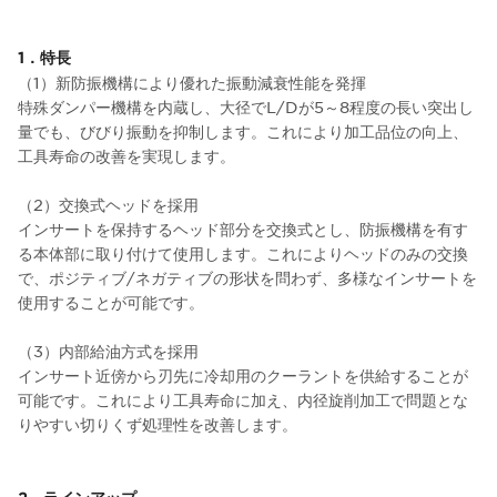
1．特長
（1）新防振機構により優れた振動減衰性能を発揮
特殊ダンパー機構を内蔵し、大径でL/Dが5～8程度の長い突出し
量でも、びびり振動を抑制します。これにより加工品位の向上、
工具寿命の改善を実現します。
（2）交換式ヘッドを採用
インサートを保持するヘッド部分を交換式とし、防振機構を有す
る本体部に取り付けて使用します。これによりヘッドのみの交換
で、ポジティブ/ネガティブの形状を問わず、多様なインサートを
使用することが可能です。
（3）内部給油方式を採用
インサート近傍から刃先に冷却用のクーラントを供給することが
可能です。これにより工具寿命に加え、内径旋削加工で問題とな
りやすい切りくず処理性を改善します。