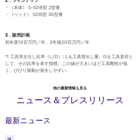
2．ラインアップ
・（本体） S-SDB型 2型番
・（ヘッド） SDB型 36型番
3．販売計画
初年度10百万円／年、2年後20百万円／年
*1 工具突き出し比率（L/D）: Lを工具突出し量、Dを工具直径と
して、その比率を表す指標。この値が大きいほど工具剛性が低
く、びびり振動が発生しやすい。
他の最新情報も見る
ニュース＆プレスリリース
最新ニュース
IR