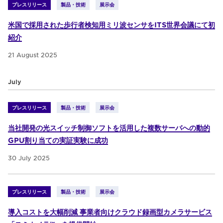
プレスリリース
製品・技術
展示会
米国で採用された歩行者検知用ミリ波センサをITS世界会議にて初
紹介
21 August 2025
July
プレスリリース
製品・技術
展示会
当社開発の光スイッチ制御ソフトを活用した複数サーバへの動的
GPU割り当ての実証実験に成功
30 July 2025
プレスリリース
製品・技術
展示会
導入コストを大幅削減 事業者向けクラウド録画型カメラサービス