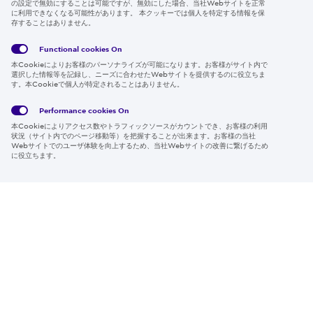
の設定で無効にすることは可能ですが、無効にした場合、当社Webサイトを正常
に利用できなくなる可能性があります。 本クッキーでは個人を特定する情報を保
存することはありません。
Follow us
Functional cookies
On
本Cookieによりお客様のパーソナライズが可能になります。お客様がサイト内で
選択した情報等を記録し、ニーズに合わせたWebサイトを提供するのに役立ちま
す。本Cookieで個人が特定されることはありません。
Global
サイト
Social
クッキ
Privacy
利用規
Media
ー情報
Policy
約
Policy
Performance cookies
On
本Cookieによりアクセス数やトラフィックソースがカウントでき、お客様の利用
Region & Language:
Japan | JP
状況（サイト内でのページ移動等）を把握することが出来ます。お客様の当社
Webサイトでのユーザ体験を向上するため、当社Webサイトの改善に繋げるため
© 2026 Sumitomo Electric Industries, Ltd.
に役立ちます。