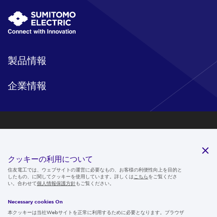
製品情報
企業情報
研究開発
サステナビリティ
クッキーの利用について
ニュースルーム
住友電工では、ウェブサイトの運営に必要なもの、お客様の利便性向上を目的と
したもの、に関してクッキーを使用しています。詳しくは
こちら
をご覧くださ
IR情報
い。合わせて
個人情報保護方針
もご覧ください。
採用情報
Necessary cookies On
本クッキーは当社Webサイトを正常に利用するために必要となります。ブラウザ