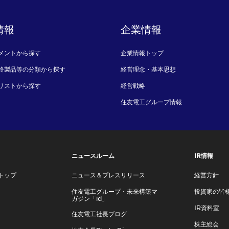
情報
企業情報
メントから探す
企業情報トップ
終製品等の分類から探す
経営理念・基本思想
リストから探す
経営戦略
住友電工グループ情報
ニュースルーム
IR情報
トップ
ニュース＆プレスリリース
経営方針
住友電工グループ・未来構築マ
投資家の皆
ガジン「id」
IR資料室
住友電工社長ブログ
株主総会