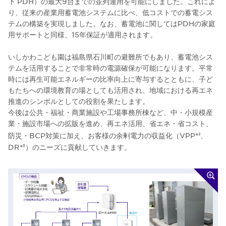
下 PDH）の最大9台までの並列運用を可能にしました。これによ
り、従来の産業用蓄電池システムに比べ、低コストでの蓄電シス
テムの構築を実現しました。なお、蓄電池に関してはPDHの家庭
用サポートと同様、15年保証が適用されます。
いしかわこども園は福島県石川町の避難所でもあり、蓄電池シス
テムを活用することで非常時の電源確保が可能になります。平常
時には再生可能エネルギーの比率向上に寄与するとともに、子ど
もたちへの環境教育の場としても活用され、地域における再エネ
推進のシンボルとしての役割を果たします。
今後は公共・福祉・商業施設や工場事務所棟など、中・小規模産
業・施設市場への拡販を進め、再エネ活用、省エネ・省コスト、
防災・BCP対策に加え、お客様の余剰電力の収益化（VPP*
、
2
DR*
）のニーズに貢献していきます。
3