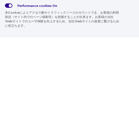
ー情報
Policy
約
Policy
Performance cookies
On
本Cookieによりアクセス数やトラフィックソースがカウントでき、お客様の利用
Region & Language:
Japan | JP
状況（サイト内でのページ移動等）を把握することが出来ます。お客様の当社
Webサイトでのユーザ体験を向上するため、当社Webサイトの改善に繋げるため
© 2026 Sumitomo Electric Industries, Ltd.
に役立ちます。