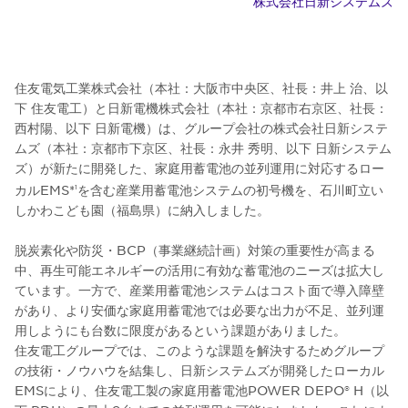
株式会社日新システムズ
住友電気工業株式会社（本社：大阪市中央区、社長：井上 治、以
下 住友電工）と日新電機株式会社（本社：京都市右京区、社長：
西村陽、以下 日新電機）は、グループ会社の株式会社日新システ
ムズ（本社：京都市下京区、社長：永井 秀明、以下 日新システム
ズ）が新たに開発した、家庭用蓄電池の並列運用に対応するロー
カルEMS*
を含む産業用蓄電池システムの初号機を、石川町立い
1
しかわこども園（福島県）に納入しました。
脱炭素化や防災・BCP（事業継続計画）対策の重要性が高まる
中、再生可能エネルギーの活用に有効な蓄電池のニーズは拡大し
ています。一方で、産業用蓄電池システムはコスト面で導入障壁
があり、より安価な家庭用蓄電池では必要な出力が不足、並列運
用しようにも台数に限度があるという課題がありました。
住友電工グループでは、このような課題を解決するためグループ
の技術・ノウハウを結集し、日新システムズが開発したローカル
EMSにより、住友電工製の家庭用蓄電池POWER DEPO® H（以