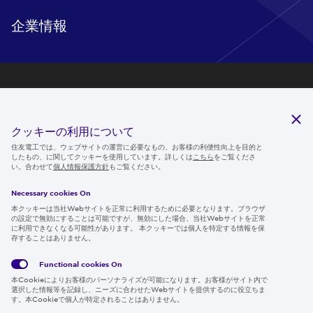
企業情報
研究開発
サステナビリティ
クッキーの利用について
ニュースルーム
住友電工では、ウェブサイトの運営に必要なもの、お客様の利便性向上を目的と
したもの、に関してクッキーを使用しています。詳しくは
こちら
をご覧くださ
IR情報
い。合わせて
個人情報保護方針
もご覧ください。
採用情報
Necessary cookies On
本クッキーは当社Webサイトを正常に利用するために必要となります。ブラウザ
の設定で無効にすることは可能ですが、無効にした場合、当社Webサイトを正常
に利用できなくなる可能性があります。 本クッキーでは個人を特定する情報を保
存することはありません。
Follow us
Functional cookies
On
本Cookieによりお客様のパーソナライズが可能になります。お客様がサイト内で
選択した情報等を記録し、ニーズに合わせたWebサイトを提供するのに役立ちま
す。本Cookieで個人が特定されることはありません。
Global
サイト
Social
クッキ
Privacy
利用規
Media