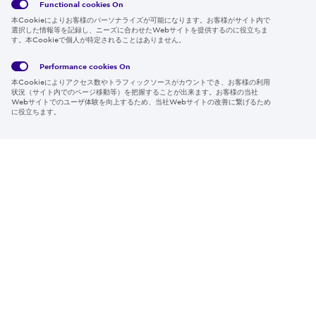
Functional cookies
On
本Cookieによりお客様のパーソナライズが可能になります。お客様がサイト内で
選択した情報等を記録し、ニーズに合わせたWebサイトを提供するのに役立ちま
す。本Cookieで個人が特定されることはありません。
Global
サイト
Social
クッキ
Privacy
利用規
Media
ー情報
Policy
約
Policy
Performance cookies
On
本Cookieによりアクセス数やトラフィックソースがカウントでき、お客様の利用
Region & Language:
Japan | JP
状況（サイト内でのページ移動等）を把握することが出来ます。お客様の当社
Webサイトでのユーザ体験を向上するため、当社Webサイトの改善に繋げるため
© 2026 Sumitomo Electric Industries, Ltd.
に役立ちます。