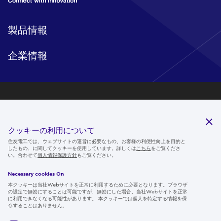
製品情報
企業情報
研究開発
サステナビリティ
クッキーの利用について
ニュースルーム
住友電工では、ウェブサイトの運営に必要なもの、お客様の利便性向上を目的と
したもの、に関してクッキーを使用しています。詳しくは
こちら
をご覧くださ
IR情報
い。合わせて
個人情報保護方針
もご覧ください。
採用情報
Necessary cookies On
本クッキーは当社Webサイトを正常に利用するために必要となります。ブラウザ
の設定で無効にすることは可能ですが、無効にした場合、当社Webサイトを正常
に利用できなくなる可能性があります。 本クッキーでは個人を特定する情報を保
存することはありません。
Follow us