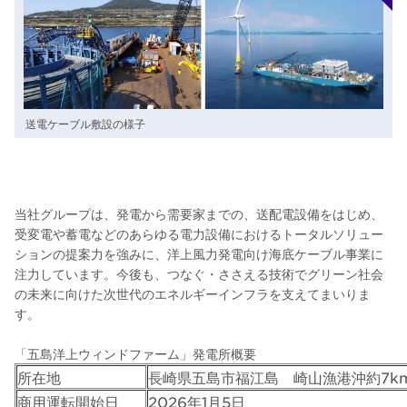
送電ケーブル敷設の様子
当社グループは、発電から需要家までの、送配電設備をはじめ、
受変電や蓄電などのあらゆる電力設備におけるトータルソリュー
ションの提案力を強みに、洋上風力発電向け海底ケーブル事業に
注力しています。今後も、つなぐ・ささえる技術でグリーン社会
の未来に向けた次世代のエネルギーインフラを支えてまいりま
す。
「五島洋上ウィンドファーム」発電所概要
所在地
長崎県五島市福江島 崎山漁港沖約7k
商用運転開始日
2026年1月5日