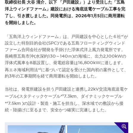
取締役社長 大谷 清介、以下 「戸田建設」）より受注した「五島
洋上ウィンドファーム」建設における海底送電ケーブル工事を完
了し、引き渡しました。同発電所は、2026年1月5日に商用運転
を開始しました。
「五島洋上ウィンドファーム」は、戸田建設を中心とした６社*
が
1
設立した特別目的会社(SPC)である五島フローティングウィンド
ファーム合同会社が開発を手掛けた浮体式洋上風力発電所です。
長崎県五島市沖(水深約130～140ｍ)の海域に、出力2,100kWの
浮体式風車を8基設置し、発電総容量は16,800kWに達します。
再エネ海域利用法*
に基づいて認定を受けた国内初の案件として、
2
約3年の工事期間を経て商用運転を開始しました。
当社は、発電所建設を担う戸田建設と連携し22kV交流海底送電ケ
ーブル(スタティックケーブル*
7.3km、ダイナミックケーブル
3
*
7.5km )の設計・製造・施工を担当し、深水域での敷設から接
4
続・陸揚げに至るまで、安全かつ確実に完遂しました。