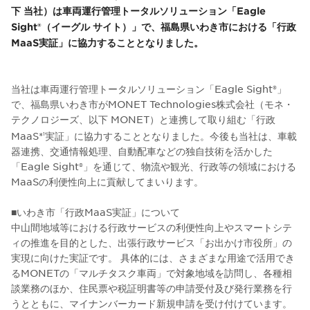
下 当社）は車両運行管理トータルソリューション「Eagle
Sight®（イーグル サイト）」で、福島県いわき市における「行政
MaaS実証」に協力することとなりました。
当社は車両運行管理トータルソリューション「Eagle Sight®」
で、福島県いわき市がMONET Technologies株式会社（モネ・
テクノロジーズ、以下 MONET）と連携して取り組む「行政
MaaS*
実証」に協力することとなりました。今後も当社は、車載
1
器連携、交通情報処理、自動配車などの独自技術を活かした
「Eagle Sight®」を通じて、物流や観光、行政等の領域における
MaaSの利便性向上に貢献してまいります。
■いわき市「行政MaaS実証」について
中山間地域等における行政サービスの利便性向上やスマートシテ
ィの推進を目的とした、出張行政サービス「お出かけ市役所」の
実現に向けた実証です。 具体的には、さまざまな用途で活用でき
るMONETの「マルチタスク車両」で対象地域を訪問し、各種相
談業務のほか、住民票や税証明書等の申請受付及び発行業務を行
うとともに、マイナンバーカード新規申請を受け付けています。