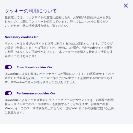
サステナビリティ
クッキーの利用について
ニュースルーム
住友電工では、ウェブサイトの運営に必要なもの、お客様の利便性向上を目的と
したもの、に関してクッキーを使用しています。詳しくは
こちら
をご覧くださ
IR情報
い。合わせて
個人情報保護方針
もご覧ください。
採用情報
Necessary cookies On
本クッキーは当社Webサイトを正常に利用するために必要となります。ブラウザ
の設定で無効にすることは可能ですが、無効にした場合、当社Webサイトを正常
に利用できなくなる可能性があります。 本クッキーでは個人を特定する情報を保
存することはありません。
Follow us
Functional cookies
On
本Cookieによりお客様のパーソナライズが可能になります。お客様がサイト内で
選択した情報等を記録し、ニーズに合わせたWebサイトを提供するのに役立ちま
す。本Cookieで個人が特定されることはありません。
Global
サイト
Social
クッキ
Privacy
利用規
Media
ー情報
Policy
約
Policy
Performance cookies
On
本Cookieによりアクセス数やトラフィックソースがカウントでき、お客様の利用
Region & Language:
Japan | JP
状況（サイト内でのページ移動等）を把握することが出来ます。お客様の当社
Webサイトでのユーザ体験を向上するため、当社Webサイトの改善に繋げるため
© 2026 Sumitomo Electric Industries, Ltd.
に役立ちます。