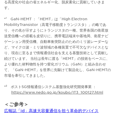
る高度化や社会の省エネルギー化、脱炭素化に貢献していきま
す。
*¹ GaN-HEMT ：「HEMT」は「High Electron
MobilityTransistor（高電子移動度トランジスタ）」の略であ
り、その名が示すようにトランジスタの一種。世界各国の衛星放
送受信機への搭載を皮切りに、携帯電話端末や基地局、衛星ナビ
ゲーション用受信機、自動車衝突防止のためのミリ波レーダーな
ど、マイクロ波・ミリ波領域の各種装置で不可欠なデバイスとな
り、現在に至るまで情報通信社会を支える基盤技術として貢献し
続けています。 当社は長年に渡る「HEMT」の技術をベースに、
より優れた材料物性を持つ窒化ガリウム（GaN）と組み合わせ
て、「GaN-HEMT」を世界に先駆けて製品化し、GaN-HEMTの
市場を牽引してきました。
*² ポスト5G情報通信システム基盤強化研究開発事業 ：
https://www.nedo.go.jp/koubo/IT3_100127.html
＜ご参考＞
広報誌「id」高速大容量通信を担う革命的デバイス