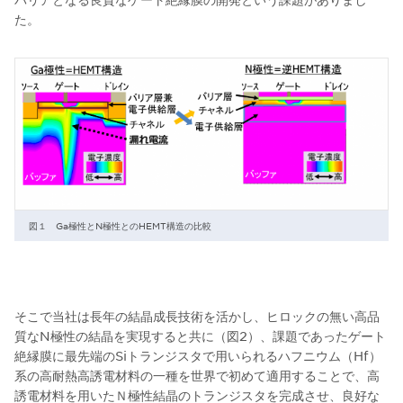
た。
図１ Ga極性とN極性とのHEMT構造の比較
そこで当社は長年の結晶成長技術を活かし、ヒロックの無い高品
質なN極性の結晶を実現すると共に（図2）、課題であったゲート
絶縁膜に最先端のSiトランジスタで用いられるハフニウム（Hf）
系の高耐熱高誘電材料の一種を世界で初めて適用することで、高
誘電材料を用いたＮ極性結晶のトランジスタを完成させ、良好な