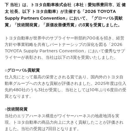
下 当社）は、トヨタ自動車株式会社（本社：愛知県豊田市、近 健
太 社長、以下 トヨタ自動車）が主催する「2026 TOYOTA
Supply Partners Convention」において、「グローバル貢献
賞」「技術開発賞」「原価改善優秀賞」の3賞を受賞しました。
トヨタ自動車が世界中のサプライヤー幹部約700名を招き、経営
方針や事業戦略を共有しパートナーシップの深化を図る「2026
TOYOTA Supply Partners Convention」において優秀なサプ
ライヤーが表彰され、当社は以下の3賞を受賞いたしました。
○
グローバル貢献賞
仕入先にとって最高の栄誉とされる賞であり、国内外のトヨタ自
動車グループへの大きな貢献が評価されました。2025年度は仕入
先約480社のうち3社が受賞し、当社としては10年ぶり6度目の受
賞となります。
○
技術開発賞
当社のエリアハーネス構造がワイヤーハーネスの地産地消を実
現、トヨタ自動車の商品力向上に大きく貢献したことが評価され
ました。当社の受賞は7回目となります。