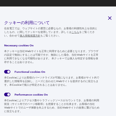
研究開発
サステナビリティ
クッキーの利用について
ニュースルーム
住友電工では、ウェブサイトの運営に必要なもの、お客様の利便性向上を目的と
したもの、に関してクッキーを使用しています。詳しくは
こちら
をご覧くださ
IR情報
い。合わせて
個人情報保護方針
もご覧ください。
採用情報
Necessary cookies On
本クッキーは当社Webサイトを正常に利用するために必要となります。ブラウザ
の設定で無効にすることは可能ですが、無効にした場合、当社Webサイトを正常
に利用できなくなる可能性があります。 本クッキーでは個人を特定する情報を保
存することはありません。
Follow us
Functional cookies
On
本Cookieによりお客様のパーソナライズが可能になります。お客様がサイト内で
選択した情報等を記録し、ニーズに合わせたWebサイトを提供するのに役立ちま
す。本Cookieで個人が特定されることはありません。
Global
サイト
Social
クッキ
Privacy
利用規
Media
ー情報
Policy
約
Policy
Performance cookies
On
本Cookieによりアクセス数やトラフィックソースがカウントでき、お客様の利用
Region & Language:
Japan | JP
状況（サイト内でのページ移動等）を把握することが出来ます。お客様の当社
Webサイトでのユーザ体験を向上するため、当社Webサイトの改善に繋げるため
© 2026 Sumitomo Electric Industries, Ltd.
に役立ちます。