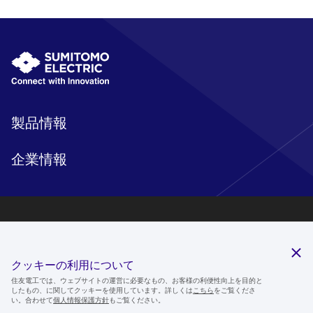
製品情報
企業情報
研究開発
サステナビリティ
クッキーの利用について
ニュースルーム
住友電工では、ウェブサイトの運営に必要なもの、お客様の利便性向上を目的と
したもの、に関してクッキーを使用しています。詳しくは
こちら
をご覧くださ
IR情報
い。合わせて
個人情報保護方針
もご覧ください。