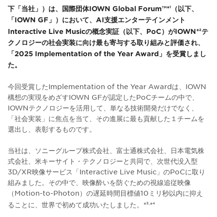
下「当社」）は、国際団体IOWN Global Forum™*
（以下、
1
「IOWN GF」）において、AI支援エンターテインメント
Interactive Live Musicの概念実証（以下、PoC）がIOWN*
テ
2
クノロジーの社会実装に向け最も寄与する取り組みと評価され、
「2025 Implementation of the Year Award」を受賞しまし
た。
今回受賞したImplementation of the Year Awardは、IOWN
構想の実現をめざすIOWN GFが認定したPoCチームの中で、
IOWNテクノロジーを活用して、単なる技術開発だけでなく、
「社会実装」に焦点を当て、その進展に最も貢献した１チームを
選出し、表彰するものです。
当社は、ソニーグループ株式会社、富士通株式会社、日本電気株
式会社、米キーサイト・テクノロジーと共同で、次世代没入型
3D/XR映像サービス「Interactive Live Music」のPoCに取り
組みました。その中で、映像酔いを防ぐための視線追従映像
（Motion-to-Photon）の遅延時間目標値10ミリ秒以内に抑え
ることに、世界で初めて成功いたしました。*
*
3,
4