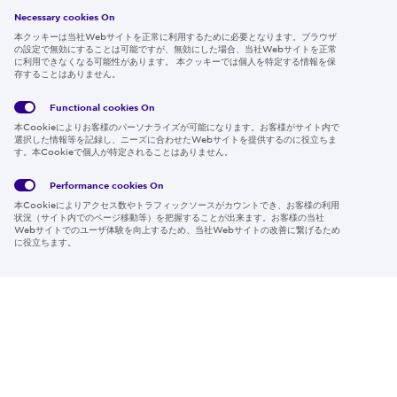
採用情報
Necessary cookies On
本クッキーは当社Webサイトを正常に利用するために必要となります。ブラウザ
の設定で無効にすることは可能ですが、無効にした場合、当社Webサイトを正常
に利用できなくなる可能性があります。 本クッキーでは個人を特定する情報を保
存することはありません。
Follow us
Functional cookies
On
本Cookieによりお客様のパーソナライズが可能になります。お客様がサイト内で
選択した情報等を記録し、ニーズに合わせたWebサイトを提供するのに役立ちま
す。本Cookieで個人が特定されることはありません。
Global
サイト
Social
クッキ
Privacy
利用規
Media
ー情報
Policy
約
Policy
Performance cookies
On
本Cookieによりアクセス数やトラフィックソースがカウントでき、お客様の利用
Region & Language:
Japan | JP
状況（サイト内でのページ移動等）を把握することが出来ます。お客様の当社
Webサイトでのユーザ体験を向上するため、当社Webサイトの改善に繋げるため
© 2026 Sumitomo Electric Industries, Ltd.
に役立ちます。