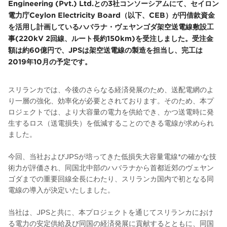
Engineering (Pvt.) Ltd.との3社コンソーシアムにて、セイロン
電力庁Ceylon Electricity Board（以下、CEB）が円借款資金
を活用し計画しているハバラナ・ヴェヤンゴダ架空送電線敷設工
事(220kV 2回線、ルート長約150km)を受注しました。受注金
額は約60億円で、JPSは架空送電線の製造を担当し、完工は
2019年10月の予定です。
スリランカでは、今後のさらなる経済発展のため、送配電網のよ
り一層の強化、効率化が必要とされております。そのため、本プ
ロジェクトでは、より大容量の電力を供給でき、かつ送電時に発
生するロス（送電損失）を低減することのできる電線が求められ
ました。
今回、当社およびJPSが培ってきた低損失大容量電線*の確かな技
術力が評価され、同国北中部のハバラナから首都近郊のヴェヤン
ゴダまでの重要回線全長にわたり、スリランカ国内で初となる同
電線の導入が決定いたしました。
当社は、JPSと共に、本プロジェクトを通じてスリランカにおけ
る電力の安定供給及び同国の経済発展に貢献するとともに、同国