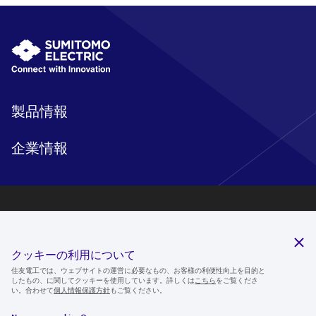
製品情報
企業情報
研究開発
サステナビリティ
クッキーの利用について
ニュースルーム
住友電工では、ウェブサイトの運営に必要なもの、お客様の利便性向上を目的と
したもの、に関してクッキーを使用しています。詳しくは
こちら
をご覧くださ
IR情報
い。合わせて
個人情報保護方針
もご覧ください。
採用情報