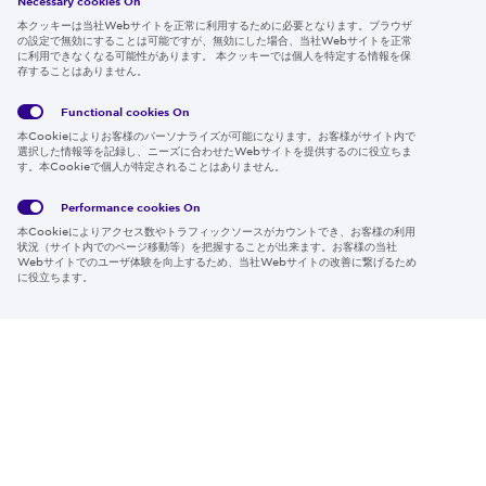
Necessary cookies On
本クッキーは当社Webサイトを正常に利用するために必要となります。ブラウザ
の設定で無効にすることは可能ですが、無効にした場合、当社Webサイトを正常
に利用できなくなる可能性があります。 本クッキーでは個人を特定する情報を保
存することはありません。
Follow us
Functional cookies
On
本Cookieによりお客様のパーソナライズが可能になります。お客様がサイト内で
選択した情報等を記録し、ニーズに合わせたWebサイトを提供するのに役立ちま
す。本Cookieで個人が特定されることはありません。
Global
サイト
Social
クッキ
Privacy
利用規
Media
ー情報
Policy
約
Policy
Performance cookies
On
本Cookieによりアクセス数やトラフィックソースがカウントでき、お客様の利用
Region & Language:
Japan | JP
状況（サイト内でのページ移動等）を把握することが出来ます。お客様の当社
Webサイトでのユーザ体験を向上するため、当社Webサイトの改善に繋げるため
© 2026 Sumitomo Electric Industries, Ltd.
に役立ちます。