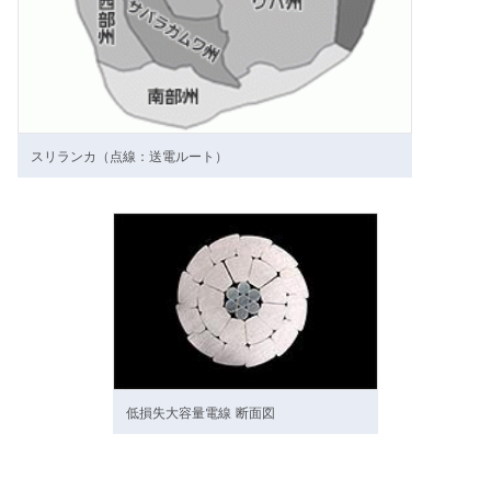
スリランカ（点線：送電ルート）
低損失大容量電線 断面図