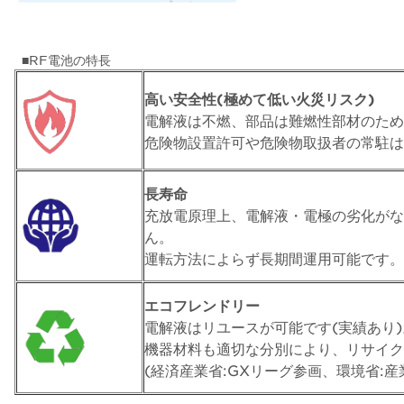
■RF電池の特長
高い安全性(極めて低い火災リスク)
電解液は不燃、部品は難燃性部材のため
危険物設置許可や危険物取扱者の常駐は
長寿命
充放電原理上、電解液・電極の劣化がな
ん。
運転方法によらず長期間運用可能です。
エコフレンドリー
電解液はリユースが可能です(実績あり)
機器材料も適切な分別により、リサイク
(経済産業省:GXリーグ参画、環境省: