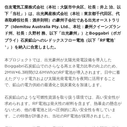
住友電気工業株式会社（本社：大阪市中央区、社長：井上 治、以
下「当社」）は、出光興産株式会社（本社：東京都千代田区、代
表取締役社長：酒井則明）の豪州子会社である出光オーストラリ
ア（Idemitsu Australia Pty. Ltd.、本社：豪州クイーンズラン
ド州、社長：久野村 務、以下「出光豪州」）とBoggabri（ボガ
ブライ）石炭鉱山へのレドックスフロー電池（以下「RF電池
＊
」）を納入に合意しました。
１
本プロジェクトでは、出光豪州が太陽光発電設備を導入した
Boggabri石炭鉱山でのさらなる再エネ電力比率の向上のため、
2MW×6.3時間(12.6MWh)のRF電池が導入されます。日中に蓄
えたグリッド電力および太陽光発電電力を夜間に活用すること
で、鉱山の電力供給の最適化と脱炭素化を加速します。
石炭鉱山のような可燃性資源を取り扱う環境では、高い安全性が
求められます。RF電池は発火性の材料を含まず、熱暴走の懸念が
ないため、他の蓄電池と比べ圧倒的に高い安全性を有していま
す。この特徴が評価され、当社のRF電池が採用されました。