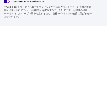
Policy
約
Policy
Performance cookies
On
本Cookieによりアクセス数やトラフィックソースがカウントでき、お客様の利用
Region & Language:
Japan | JP
状況（サイト内でのページ移動等）を把握することが出来ます。お客様の当社
Webサイトでのユーザ体験を向上するため、当社Webサイトの改善に繋げるため
© 2026 Sumitomo Electric Industries, Ltd.
に役立ちます。