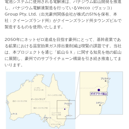
電池システムに使用される電解液は、バナジウム鉱山開発を推進
し、バナジウム電解液製造を行っているVecco（ヴェッコ）
Group Pty. Ltd.（出光豪州関係会社が株式の51%を保有、本
社：クイーンズランド州）がクイーンズランド州タウンズビルで
製造するものを使用いたします。
2050年にネットゼロ達成を目指す豪州にとって、基幹産業であ
る鉱業における温室効果ガス排出量削減は喫緊の課題です。当社
は、本プロジェクトを通じ「鉱山ＧＸ」に関する知見を他の鉱山
に展開し、豪州でのサプライチェーン構築を引き続き推進してま
いります。