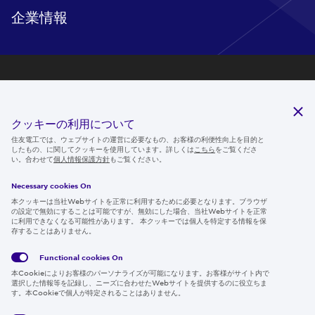
企業情報
研究開発
サステナビリティ
クッキーの利用について
ニュースルーム
住友電工では、ウェブサイトの運営に必要なもの、お客様の利便性向上を目的と
したもの、に関してクッキーを使用しています。詳しくは
こちら
をご覧くださ
IR情報
い。合わせて
個人情報保護方針
もご覧ください。
採用情報
Necessary cookies On
本クッキーは当社Webサイトを正常に利用するために必要となります。ブラウザ
の設定で無効にすることは可能ですが、無効にした場合、当社Webサイトを正常
に利用できなくなる可能性があります。 本クッキーでは個人を特定する情報を保
存することはありません。
Follow us
Functional cookies
On
本Cookieによりお客様のパーソナライズが可能になります。お客様がサイト内で
選択した情報等を記録し、ニーズに合わせたWebサイトを提供するのに役立ちま
す。本Cookieで個人が特定されることはありません。
Global
サイト
Social
クッキ
Privacy
利用規
Media
ー情報