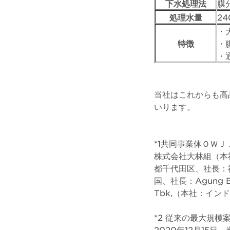
下水処理法
膜
処理水量
24
・
特徴
・
・
当社はこれからも高
いります。
*1共同事業体ＯＷＪ
株式会社大林組（本
都千代田区、社長：福田 
国、社長：Agung Bu
Tbk,（本社：イン
*2 従来の最大規模
2020年12月15