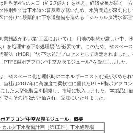
世界第4位の人口（約2.7億人）を抱え、経済成長が続く一方、
タ特別州では下水道の普及率が低いため、水質問題が深刻化し
5区に分けて段階的に下水道整備を進める「ジャカルタ汚水管理
商業施設が多い第1工区においては、用地の制約が厳しい中、水量2
万人）を処理する下水処理場
が必要です。このため、省スペース
*3
汚泥法（MBR）
が下水処理プロセスとして選定されました。
*4
、PTFE製ポアフロン®中空糸膜モジュール
を受注しました。
*5
は、省スペース化と運転時のエネルギーコスト削減が求められ
、当社は2017年に高強度で柔軟性に優れたPTFE製ポアフロン
.5倍にした大型化製品を開発し、市場に投入しました。本製品は
件でもその特徴が評価され、受注にいたりました。
製ポアフロン®中空糸膜モジュール」概要
ャカルタ下水整備計画（第1工区）下水処理場