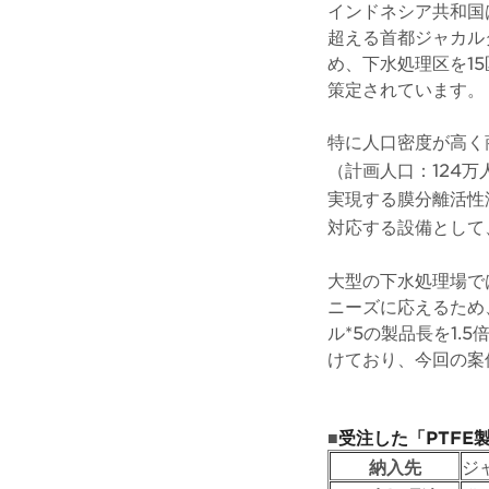
インドネシア共和国は
超える首都ジャカル
め、下水処理区を1
策定されています。
特に人口密度が高く
（計画人口：124
実現する膜分離活性
対応する設備として
大型の下水処理場で
ニーズに応えるため
ル*5の製品長を1
けており、今回の案
■
受注した「PTFE
納入先
ジ