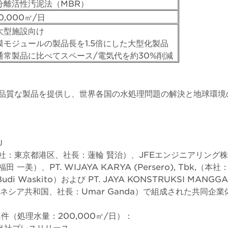
分離活性汚泥法（MBR）
0,000㎥/日
大型施設向け
膜モジュールの製品長を1.5倍にした大型化製品
通常製品に比べてスペース/電気代を約30%削減
品質な製品を提供し、世界各国の水処理問題の解決と地球環境
Ｊ
社：東京都港区、社長：蓮輪 賢治）、JFEエンジニアリング
一美）、PT. WIJAYA KARYA (Persero), Tbk,（
di Waskito）および PT. JAYA KONSTRUKSI MANGGA
ドネシア共和国、社長：Umar Ganda）で組成された共同企業
案件（処理水量：200,000㎥/日）：
日 当社プレスリリース