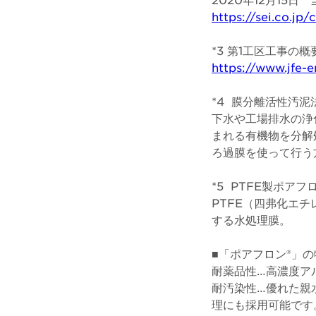
https://sei.co.j
*3 第1工区工事
https://www.jfe-
*4 膜分離活性汚泥法（
下水や工場排水の浄
まれる有機物を分解
ろ過膜を使って行う
*5 PTFE製ポア
PTFE（四弗化エ
する水処理膜。
■「ポアフロン®」の
耐薬品性…高濃度ア
耐汚染性…優れた親
理にも採用可能です