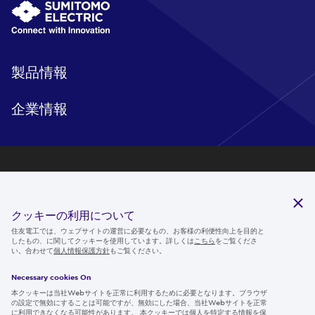
製品情報
企業情報
研究開発
サステナビリティ
クッキーの利用について
ニュースルーム
住友電工では、ウェブサイトの運営に必要なもの、お客様の利便性向上を目的と
したもの、に関してクッキーを使用しています。詳しくは
こちら
をご覧くださ
IR情報
い。合わせて
個人情報保護方針
もご覧ください。
採用情報
Necessary cookies On
本クッキーは当社Webサイトを正常に利用するために必要となります。ブラウザ
の設定で無効にすることは可能ですが、無効にした場合、当社Webサイトを正常
に利用できなくなる可能性があります。 本クッキーでは個人を特定する情報を保