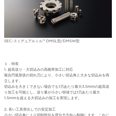
SEC-スミデュアルミル™ DMSL型/DMSW型
１．特長
1. 超高送り・大切込みの高能率加工に対応
複合円弧形状の切れ刃により、小さい切込角と大きな切込みを両
立します。
切込みを大きくできない場合でも1刃あたり最大3.5mmの超高送
り加工を可能とし、送り量が小さい領域では1刃あたり最大
1.5mmを超える大切込みの加工を実現します。
2. 長い工具突出しでの安定加工
小さい切込角により切削抵抗を背分力方向へ制御します。これに