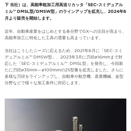
下 当社）は、高能率粗加工用高送りカッタ「SEC-スミデュアル
ミル™ DMSL型/DMSW型」のラインアップを拡充し、2024年6
月より販売を開始します。
近年、自動車産業をはじめとする各分野でGXへの注目が高まり、
高能率加工に特化した工具の需要も高まっています。
当社はこうしたニーズに応えるため、2021年6月に「SEC-スミ
デュアルミル™ DMSW型」、2023年3月に刃径ø16mmまで対
応した「SEC-スミデュアルミル™ DMSL型」を発売し、今回新
たに刃径ø35mm～ø100mmの25型番を拡充しました。さらに
多様な刃径をラインアップし、自動車や航空機、産業機械、金型
分野などで様々な加工条件に対応します。