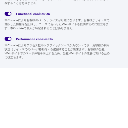
存することはありません。
Follow us
Functional cookies
On
本Cookieによりお客様のパーソナライズが可能になります。お客様がサイト内で
選択した情報等を記録し、ニーズに合わせたWebサイトを提供するのに役立ちま
す。本Cookieで個人が特定されることはありません。
Global
サイト
Social
クッキ
Privacy
利用規
Media
ー情報
Policy
約
Policy
Performance cookies
On
本Cookieによりアクセス数やトラフィックソースがカウントでき、お客様の利用
Region & Language:
Japan | JP
状況（サイト内でのページ移動等）を把握することが出来ます。お客様の当社
Webサイトでのユーザ体験を向上するため、当社Webサイトの改善に繋げるため
© 2026 Sumitomo Electric Industries, Ltd.
に役立ちます。