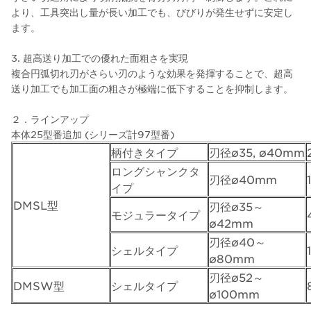
より、工具突出し量が長い加工でも、びびりが発生せずに安定し
ます。
3. 超高送り加工での優れた面粗さを実現
複合円弧切れ刃がさらい刃のような効果を発揮することで、超高
送り加工でも加工面の粗さが極端に低下することを抑制します。
２．ラインアップ
本体25型番追加 (シリーズ計97型番)
柄付きタイプ
刃径ø35, ø40mm
ロングシャンクタ
刃径ø40mm
イプ
DMSL型
刃径ø35～
モジュラータイプ
ø42mm
刃径ø40～
シェルタイプ
ø80mm
刃径ø52～
DMSW型
シェルタイプ
ø100mm