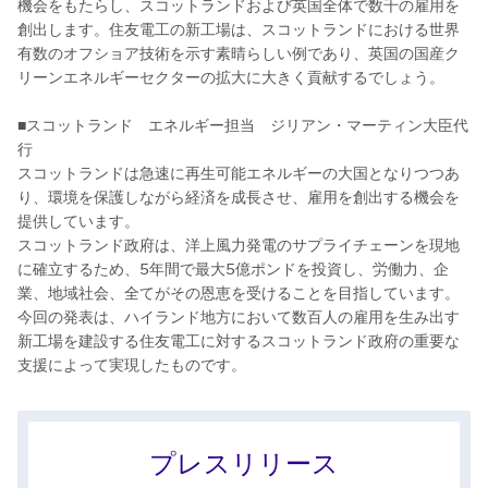
機会をもたらし、スコットランドおよび英国全体で数千の雇用を
創出します。住友電工の新工場は、スコットランドにおける世界
有数のオフショア技術を示す素晴らしい例であり、英国の国産ク
リーンエネルギーセクターの拡大に大きく貢献するでしょう。
■スコットランド エネルギー担当 ジリアン・マーティン大臣代
行
スコットランドは急速に再生可能エネルギーの大国となりつつあ
り、環境を保護しながら経済を成長させ、雇用を創出する機会を
提供しています。
スコットランド政府は、洋上風力発電のサプライチェーンを現地
に確立するため、5年間で最大5億ポンドを投資し、労働力、企
業、地域社会、全てがその恩恵を受けることを目指しています。
今回の発表は、ハイランド地方において数百人の雇用を生み出す
新工場を建設する住友電工に対するスコットランド政府の重要な
支援によって実現したものです。
プレスリリース