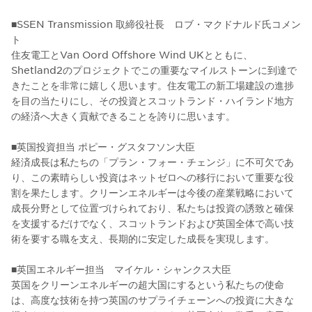
■SSEN Transmission 取締役社長 ロブ・マクドナルド氏コメン
ト
住友電工とVan Oord Offshore Wind UKとともに、
Shetland2のプロジェクトでこの重要なマイルストーンに到達で
きたことを非常に嬉しく思います。住友電工の新工場建設の進捗
を目の当たりにし、その投資とスコットランド・ハイランド地方
の経済へ大きく貢献できることを誇りに思います。
■英国投資担当 ポピー・グスタフソン大臣
経済成長は私たちの「プラン・フォー・チェンジ」に不可欠であ
り、この素晴らしい投資はネットゼロへの移行において重要な役
割を果たします。クリーンエネルギーは今後の産業戦略において
成長分野として位置づけられており、私たちは投資の誘致と確保
を支援するだけでなく、スコットランドおよび英国全体で高い技
術を要する職を支え、長期的に安定した成長を実現します。
■英国エネルギー担当 マイケル・シャンクス大臣
英国をクリーンエネルギーの超大国にするという私たちの使命
は、高度な技術を持つ英国のサプライチェーンへの投資に大きな