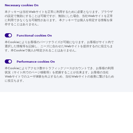
採用情報
Necessary cookies On
本クッキーは当社Webサイトを正常に利用するために必要となります。ブラウザ
の設定で無効にすることは可能ですが、無効にした場合、当社Webサイトを正常
に利用できなくなる可能性があります。 本クッキーでは個人を特定する情報を保
存することはありません。
Follow us
Functional cookies
On
本Cookieによりお客様のパーソナライズが可能になります。お客様がサイト内で
選択した情報等を記録し、ニーズに合わせたWebサイトを提供するのに役立ちま
す。本Cookieで個人が特定されることはありません。
Global
サイト
Social
クッキ
Privacy
利用規
Media
ー情報
Policy
約
Policy
Performance cookies
On
本Cookieによりアクセス数やトラフィックソースがカウントでき、お客様の利用
Region & Language:
Japan | JP
状況（サイト内でのページ移動等）を把握することが出来ます。お客様の当社
Webサイトでのユーザ体験を向上するため、当社Webサイトの改善に繋げるため
© 2026 Sumitomo Electric Industries, Ltd.
に役立ちます。