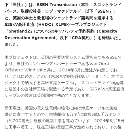
下「当社」）は、SSEN Transmission（本社：スコットランド
パース、取締役社長：ロブ・マクドナルド、以下「SSEN」）
と、英国の本土と最北端のシェットランド諸島間を連系する
525kV高圧直流（HVDC）XLPEケーブルプロジェクト
「Shetland2」についてのキャパシティ予約契約（Capacity
Reservation Agreement、以下「CRA契約」）を締結いたし
ました。
本プロジェクトは、英国の主要送電システム運営者であるSSEN
より、当社のコンソーシアムパートナーであるVan Oord
Offshore Wind UKと共に、2024年5月に受注が内定してお
り、これに続き、このたびCRA契約を締結いたしました。本プロ
ジェクトで納入する高圧直流ケーブルは、スコットランドNigg港
に建設中の当社新工場で製造する予定であり、525ｋVの高圧直流
ケーブルの製造は英国国内で初めてとなります。
新工場は、英国の電力送電網の強化に向け海底ケーブルの製造・
供給に寄与するもので、敷地面積15万m²に総額3億5千万ポンド
（約700億円）規模の建築工事を進めています。2024年5月15日
に工事を着工し、現在工場の基礎工事が進められており、その後