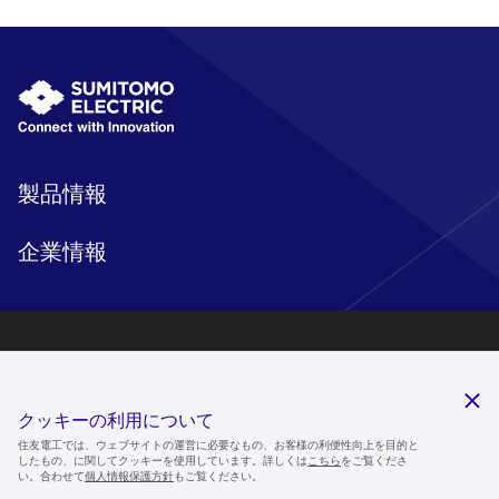
製品情報
企業情報
研究開発
サステナビリティ
クッキーの利用について
ニュースルーム
住友電工では、ウェブサイトの運営に必要なもの、お客様の利便性向上を目的と
したもの、に関してクッキーを使用しています。詳しくは
こちら
をご覧くださ
IR情報
い。合わせて
個人情報保護方針
もご覧ください。