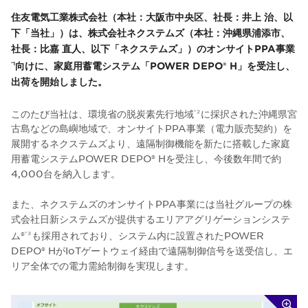
住友電気工業株式会社（本社：大阪市中央区、社長：井上 治、以
下「当社」）は、株式会社ネクステムズ（本社：沖縄県浦添市、
社長：比嘉 直人、以下「ネクステムズ」）のオンサイトPPA事業
向けに、家庭用蓄電システム「POWER DEPO® H」を受注し、
*1
出荷を開始しました。
このたび当社は、環境省の脱炭素先行地域
に採択された沖縄県宮
*２
古島などの島嶼地域で、オンサイトPPA事業（電力販売契約）を
展開するネクステムズより、遠隔制御機能を新たに搭載した家庭
用蓄電システムPOWER DEPO® Hを受注し、今後数年間で約
4,000台を納入します。
また、ネクステムズのオンサイトPPA事業には当社グループの株
式会社日新システムズが提供するエリアアグリゲーションシステ
ム®
も採用されており、システム内に設置されたPOWER
*３
DEPO® HがIoTゲートウェイ経由で遠隔制御信号を送受信し、エ
リア全体での電力需給制御を実現します。