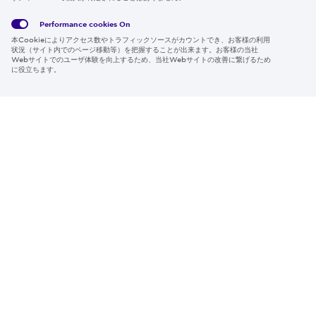
Global
サイト
Social
クッキ
Privacy
利用規
Media
ー情報
Policy
約
Policy
Performance cookies
On
本Cookieによりアクセス数やトラフィックソースがカウントでき、お客様の利用
Region & Language:
Japan | JP
状況（サイト内でのページ移動等）を把握することが出来ます。お客様の当社
Webサイトでのユーザ体験を向上するため、当社Webサイトの改善に繋げるため
© 2026 Sumitomo Electric Industries, Ltd.
に役立ちます。