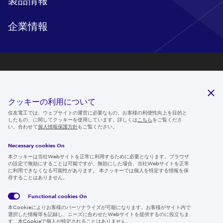
企業情報
研究開発
サステナビリティ
クッキーの利用について
ニュースルーム
住友電工では、ウェブサイトの運営に必要なもの、お客様の利便性向上を目的と
したもの、に関してクッキーを使用しています。詳しくは
こちら
をご覧くださ
IR情報
い。合わせて
個人情報保護方針
もご覧ください。
採用情報
Necessary cookies On
本クッキーは当社Webサイトを正常に利用するために必要となります。ブラウザ
の設定で無効にすることは可能ですが、無効にした場合、当社Webサイトを正常
に利用できなくなる可能性があります。 本クッキーでは個人を特定する情報を保
存することはありません。
Follow us
Functional cookies
On
本Cookieによりお客様のパーソナライズが可能になります。お客様がサイト内で
選択した情報等を記録し、ニーズに合わせたWebサイトを提供するのに役立ちま
す。本Cookieで個人が特定されることはありません。