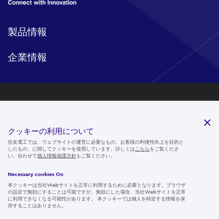
製品情報
企業情報
研究開発
サステナビリティ
クッキーの利用について
ニュースルーム
住友電工では、ウェブサイトの運営に必要なもの、お客様の利便性向上を目的と
したもの、に関してクッキーを使用しています。詳しくは
こちら
をご覧くださ
IR情報
い。合わせて
個人情報保護方針
もご覧ください。
採用情報
Necessary cookies On
本クッキーは当社Webサイトを正常に利用するために必要となります。ブラウザ
の設定で無効にすることは可能ですが、無効にした場合、当社Webサイトを正常
に利用できなくなる可能性があります。 本クッキーでは個人を特定する情報を保
存することはありません。
Follow us