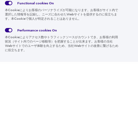
Functional cookies
On
本Cookieによりお客様のパーソナライズが可能になります。お客様がサイト内で
選択した情報等を記録し、ニーズに合わせたWebサイトを提供するのに役立ちま
す。本Cookieで個人が特定されることはありません。
Global
サイト
Social
クッキ
Privacy
利用規
Media
ー情報
Policy
約
Policy
Performance cookies
On
本Cookieによりアクセス数やトラフィックソースがカウントでき、お客様の利用
Region & Language:
Japan | JP
状況（サイト内でのページ移動等）を把握することが出来ます。お客様の当社
Webサイトでのユーザ体験を向上するため、当社Webサイトの改善に繋げるため
© 2026 Sumitomo Electric Industries, Ltd.
に役立ちます。