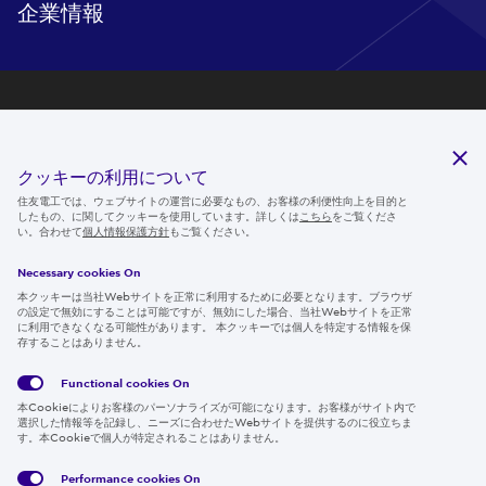
企業情報
研究開発
サステナビリティ
クッキーの利用について
ニュースルーム
住友電工では、ウェブサイトの運営に必要なもの、お客様の利便性向上を目的と
したもの、に関してクッキーを使用しています。詳しくは
こちら
をご覧くださ
IR情報
い。合わせて
個人情報保護方針
もご覧ください。
採用情報
Necessary cookies On
本クッキーは当社Webサイトを正常に利用するために必要となります。ブラウザ
の設定で無効にすることは可能ですが、無効にした場合、当社Webサイトを正常
に利用できなくなる可能性があります。 本クッキーでは個人を特定する情報を保
存することはありません。
Follow us
Functional cookies
On
本Cookieによりお客様のパーソナライズが可能になります。お客様がサイト内で
選択した情報等を記録し、ニーズに合わせたWebサイトを提供するのに役立ちま
す。本Cookieで個人が特定されることはありません。
Global
サイト
Social
クッキ
Privacy
利用規
Media
ー情報
Policy
約
Policy
Performance cookies
On