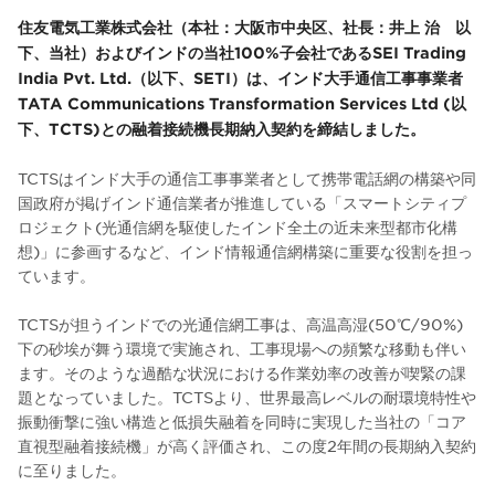
住友電気工業株式会社（本社：大阪市中央区、社長：井上 治 以
下、当社）およびインドの当社100%子会社であるSEI Trading
India Pvt. Ltd.（以下、SETI）は、インド大手通信工事事業者
TATA Communications Transformation Services Ltd (以
下、TCTS)との融着接続機長期納入契約を締結しました。
TCTSはインド大手の通信工事事業者として携帯電話網の構築や同
国政府が掲げインド通信業者が推進している「スマートシティプ
ロジェクト(光通信網を駆使したインド全土の近未来型都市化構
想)」に参画するなど、インド情報通信網構築に重要な役割を担っ
ています。
TCTSが担うインドでの光通信網工事は、高温高湿(50℃/90%)
下の砂埃が舞う環境で実施され、工事現場への頻繁な移動も伴い
ます。そのような過酷な状況における作業効率の改善が喫緊の課
題となっていました。TCTSより、世界最高レベルの耐環境特性や
振動衝撃に強い構造と低損失融着を同時に実現した当社の「コア
直視型融着接続機」が高く評価され、この度2年間の長期納入契約
に至りました。