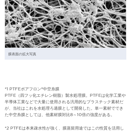
膜表面の拡大写真
*1 PTFEポアフロン®中空糸膜
PTFE（四フッ化エチレン樹脂）製水処理膜。PTFEは化学工業や
半導体工業などで大量に使用される汎用的なプラスチック素材だ
が、当社はこれを水処理ろ過膜として開発した。単一素材ででき
た中空糸膜としては、他素材膜対比8～10倍の強度がある。
*2 PTFEは本来疎水性が強く、膜蒸留用途ではこの性質を活用し