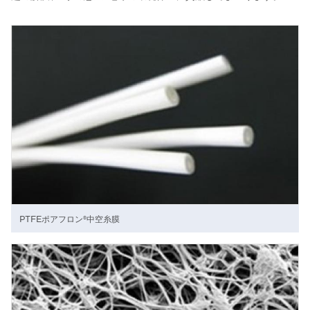
PTFEポアフロン®中空糸膜