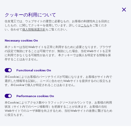
研究開発
サステナビリティ
クッキーの利用について
ニュースルーム
住友電工では、ウェブサイトの運営に必要なもの、お客様の利便性向上を目的と
したもの、に関してクッキーを使用しています。詳しくは
こちら
をご覧くださ
IR情報
い。合わせて
個人情報保護方針
もご覧ください。
採用情報
Necessary cookies On
本クッキーは当社Webサイトを正常に利用するために必要となります。ブラウザ
の設定で無効にすることは可能ですが、無効にした場合、当社Webサイトを正常
に利用できなくなる可能性があります。 本クッキーでは個人を特定する情報を保
存することはありません。
Follow us
Functional cookies
On
本Cookieによりお客様のパーソナライズが可能になります。お客様がサイト内で
選択した情報等を記録し、ニーズに合わせたWebサイトを提供するのに役立ちま
す。本Cookieで個人が特定されることはありません。
Global
サイト
Social
クッキ
Privacy
利用規
Media
ー情報
Policy
約
Policy
Performance cookies
On
本Cookieによりアクセス数やトラフィックソースがカウントでき、お客様の利用
Region & Language:
Japan | JP
状況（サイト内でのページ移動等）を把握することが出来ます。お客様の当社
Webサイトでのユーザ体験を向上するため、当社Webサイトの改善に繋げるため
© 2026 Sumitomo Electric Industries, Ltd.
に役立ちます。