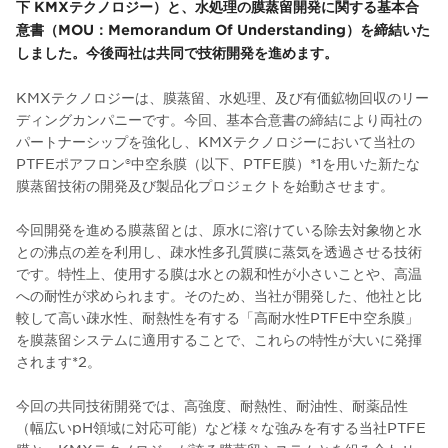
下 KMXテクノロジー）と、水処理の膜蒸留開発に関する基本合
意書（MOU：Memorandum Of Understanding）を締結いた
しました。今後両社は共同で技術開発を進めます。
KMXテクノロジーは、膜蒸留、水処理、及び有価鉱物回収のリー
ディングカンパニーです。今回、基本合意書の締結により両社の
パートナーシップを強化し、KMXテクノロジーにおいて当社の
PTFEポアフロン®中空糸膜（以下、PTFE膜）*1を用いた新たな
膜蒸留技術の開発及び製品化プロジェクトを始動させます。
今回開発を進める膜蒸留とは、原水に溶けている除去対象物と水
との沸点の差を利用し、疎水性多孔質膜に蒸気を透過させる技術
です。特性上、使用する膜は水との親和性が小さいことや、高温
への耐性が求められます。そのため、当社が開発した、他社と比
較して高い疎水性、耐熱性を有する「高耐水性PTFE中空糸膜」
を膜蒸留システムに適用することで、これらの特性が大いに発揮
されます*2。
今回の共同技術開発では、高強度、耐熱性、耐油性、耐薬品性
（幅広いpH領域に対応可能）など様々な強みを有する当社PTFE