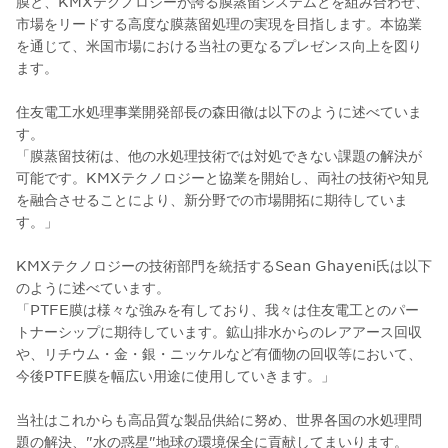
膜と、KMXテクノロジーが誇る膜蒸留システムとを組み合わせ、
市場をリードする高度な膜蒸留処理の実現を目指します。本協業
を通じて、米国市場における当社の更なるプレゼンス向上を図り
ます。
住友電工水処理事業開発部長の森田徹は以下のように述べていま
す。
「膜蒸留技術は、他の水処理技術では対処できない課題の解決が
可能です。KMXテクノロジーと協業を開始し、両社の技術や知見
を融合させることにより、新分野での市場開拓に期待していま
す。」
KMXテクノロジーの技術部門を統括するSean Ghayeni氏は以下
のように述べています。
「PTFE膜は様々な強みを有しており、我々は住友電工とのパー
トナーシップに期待しています。鉱山排水からのレアアース回収
や、リチウム・金・銀・ニッケルなど有価物の回収等において、
今後PTFE膜を幅広い用途に使用していきます。」
当社はこれからも高品質な製品供給に努め、世界各国の水処理問
題の解決、"水の惑星"地球の環境保全に貢献してまいります。