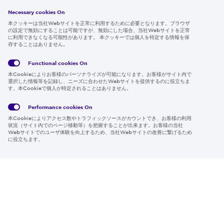
採用情報
Necessary cookies On
本クッキーは当社Webサイトを正常に利用するために必要となります。ブラウザ
の設定で無効にすることは可能ですが、無効にした場合、当社Webサイトを正常
に利用できなくなる可能性があります。 本クッキーでは個人を特定する情報を保
存することはありません。
Follow us
Functional cookies
On
本Cookieによりお客様のパーソナライズが可能になります。お客様がサイト内で
選択した情報等を記録し、ニーズに合わせたWebサイトを提供するのに役立ちま
す。本Cookieで個人が特定されることはありません。
Global
サイト
Social
クッキ
Privacy
利用規
Media
ー情報
Policy
約
Policy
Performance cookies
On
本Cookieによりアクセス数やトラフィックソースがカウントでき、お客様の利用
Region & Language:
Japan | JP
状況（サイト内でのページ移動等）を把握することが出来ます。お客様の当社
Webサイトでのユーザ体験を向上するため、当社Webサイトの改善に繋げるため
© 2026 Sumitomo Electric Industries, Ltd.
に役立ちます。