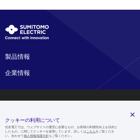
製品情報
企業情報
研究開発
サステナビリティ
クッキーの利用について
ニュースルーム
住友電工では、ウェブサイトの運営に必要なもの、お客様の利便性向上を目的と
したもの、に関してクッキーを使用しています。詳しくは
こちら
をご覧くださ
IR情報
い。合わせて
個人情報保護方針
もご覧ください。