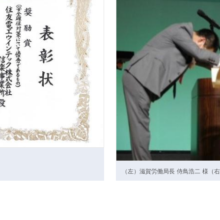
（左）滋賀労働局長 侍鳥浩二 様（