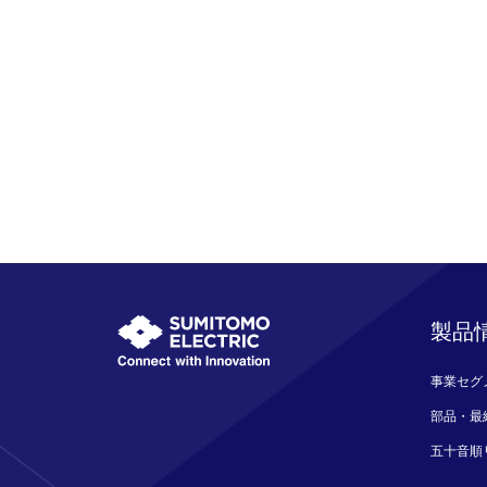
製品
事業セグ
部品・最
五十音順