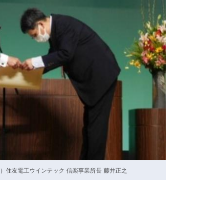
右）住友電工ウインテック 信楽事業所長 藤井正之