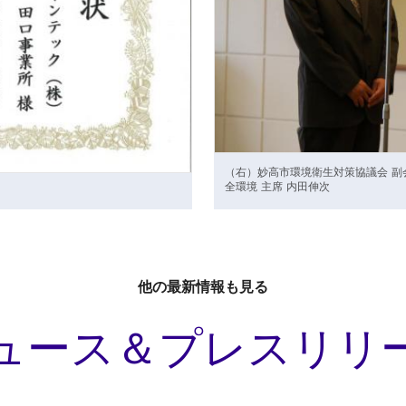
（右）妙高市環境衛生対策協議会 副
全環境 主席 内田伸次
他の最新情報も見る
ュース＆プレスリリ