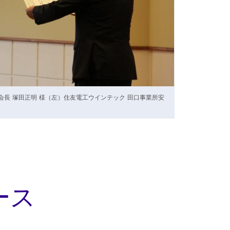
会長 塚田正明 様（左）住友電工ウインテック 田口事業所安
ース