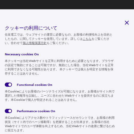
研究開発
サステナビリティ
クッキーの利用について
ニュースルーム
住友電工では、ウェブサイトの運営に必要なもの、お客様の利便性向上を目的と
したもの、に関してクッキーを使用しています。詳しくは
こちら
をご覧くださ
IR情報
い。合わせて
個人情報保護方針
もご覧ください。
採用情報
Necessary cookies On
本クッキーは当社Webサイトを正常に利用するために必要となります。ブラウザ
の設定で無効にすることは可能ですが、無効にした場合、当社Webサイトを正常
に利用できなくなる可能性があります。 本クッキーでは個人を特定する情報を保
存することはありません。
Follow us
Functional cookies
On
本Cookieによりお客様のパーソナライズが可能になります。お客様がサイト内で
選択した情報等を記録し、ニーズに合わせたWebサイトを提供するのに役立ちま
す。本Cookieで個人が特定されることはありません。
Global
サイト
Social
クッキ
Privacy
利用規
Media
ー情報
Policy
約
Policy
Performance cookies
On
本Cookieによりアクセス数やトラフィックソースがカウントでき、お客様の利用
Region & Language:
Japan | JP
状況（サイト内でのページ移動等）を把握することが出来ます。お客様の当社
Webサイトでのユーザ体験を向上するため、当社Webサイトの改善に繋げるため
© 2026 Sumitomo Electric Industries, Ltd.
に役立ちます。