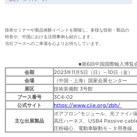
技術セミナーや製品体験イベントを開催し、多様な技術・製品の
特長や、中国における活用事例も紹介します。
当社ブースへのご来場を心よりお待ちしています。
■第6回中国国際輸入博覧会
会期
2023年11月5日（日）～10日（金）
会場
（中国・上海）国家会展センター
展区
技術装備館 3号館
ブース番号
3C4-02
公式サイト
https://www.ciie.org/zbh/
ポアフロン®モジュール、光ファイバ
主な出展製品
高圧ハーネス、USB4 Passive 
圧粉磁心、電動車駆動モ－タ用巻線、