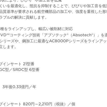
くいを最適化し、抵抗を抑制することで、びびりや加工音を低
品質基準が要求される航空機部品の加工や、強度を重視した形
ラブルの解決に貢献します。
D材種をラインアップし、幅広い被削材に対応
CVD*
コーティング技術「アブソテック®（Absotech®）」
4
Sシリーズや、鋼加工に最適なAC8000Pシリーズをラインア
立します。
インサート 21型番
GC型／SRDC型 6型番
年 3年後0.33億円／年
インサート 820円～2,210円（税抜）／個