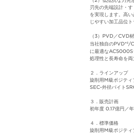
刃先の先端設計・す
を実現します。高い
じやすい加工品位ト
（3）PVD／CV
当社独自のPVD*
/
3
に最適なAC5000
処理性と長寿命を両
２．ラインアップ
旋削用M級ポジティブ
SEC-外径バイトSR
３．販売計画
初年度 0.17億円／
４．標準価格
旋削用M級ポジティブ