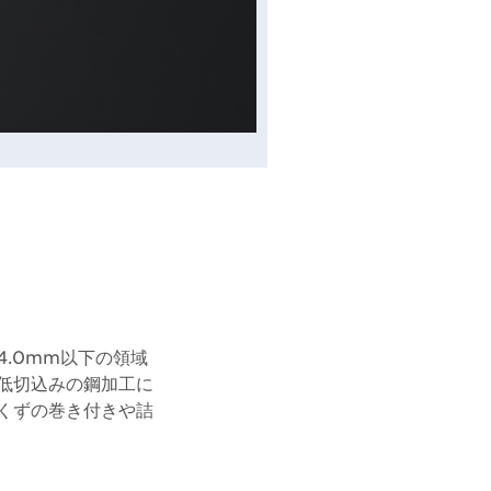
.0mm以下の領域
低切込みの鋼加工に
くずの巻き付きや詰