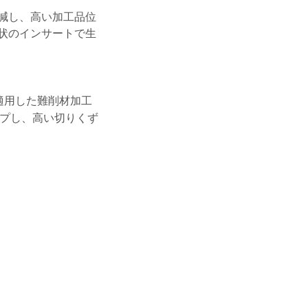
減し、高い加工品位
状のインサートで生
を適用した難削材加工
ップし、高い切りくず