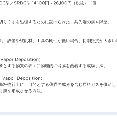
C型／SRDC型 14,100円～26,100円（税抜）／個
切りくずを処理するために設けられた工具先端の溝や障壁。
動。設備や被削材、工具の剛性が低い場合、切削抵抗が大きい
 Vapor Deposition）
象とする物質の表面に物理的に薄膜を蒸着する成膜手法。
 Vapor Deposition)
基板物質上に、目的とする薄膜の成分を含む原料ガスを供給し
り膜を形成させる方法。