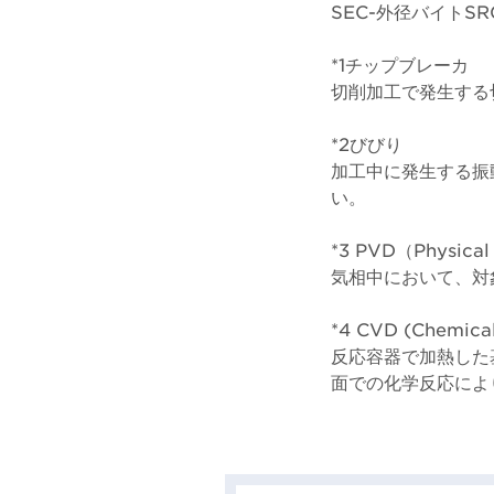
SEC-外径バイトSRG
*1チップブレーカ
切削加工で発生する
*2びびり
加工中に発生する振
い。
*3 PVD（Physical
気相中において、対
*4 CVD (Chemical
反応容器で加熱した
面での化学反応によ