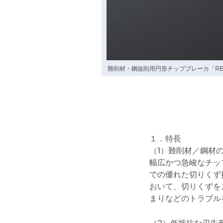
難削材・鋼旋削用円形チップブレーカ「R
１．特長
（1）難削材／鋼材
幅広かつ急峻なチッ
での優れた切りくず
おいて、切りくずを
まりなどのトラブル
（2）低抵抗な刃先