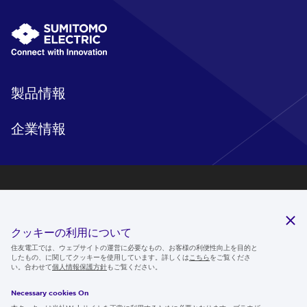
製品情報
企業情報
研究開発
サステナビリティ
クッキーの利用について
ニュースルーム
住友電工では、ウェブサイトの運営に必要なもの、お客様の利便性向上を目的と
したもの、に関してクッキーを使用しています。詳しくは
こちら
をご覧くださ
IR情報
い。合わせて
個人情報保護方針
もご覧ください。
採用情報
Necessary cookies On