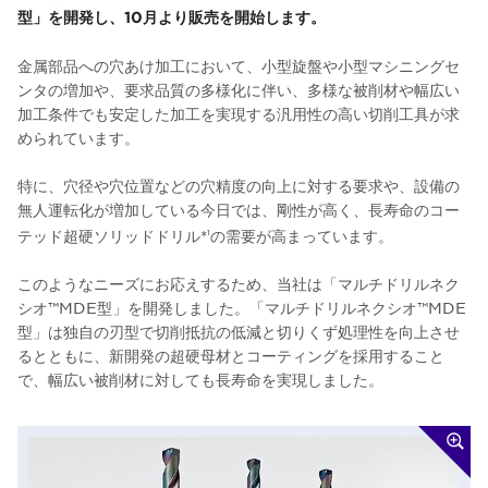
型」を開発し、10月より販売を開始します。
金属部品への穴あけ加工において、小型旋盤や小型マシニングセ
ンタの増加や、要求品質の多様化に伴い、多様な被削材や幅広い
加工条件でも安定した加工を実現する汎用性の高い切削工具が求
められています。
特に、穴径や穴位置などの穴精度の向上に対する要求や、設備の
無人運転化が増加している今日では、剛性が高く、長寿命のコー
テッド超硬ソリッドドリル*
の需要が高まっています。
1
このようなニーズにお応えするため、当社は「マルチドリルネク
シオ™MDE型」を開発しました。「マルチドリルネクシオ™MDE
型」は独自の刃型で切削抵抗の低減と切りくず処理性を向上させ
るとともに、新開発の超硬母材とコーティングを採用すること
で、幅広い被削材に対しても長寿命を実現しました。