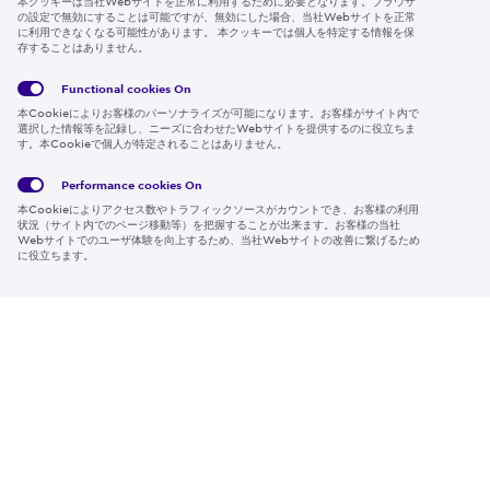
本クッキーは当社Webサイトを正常に利用するために必要となります。ブラウザ
の設定で無効にすることは可能ですが、無効にした場合、当社Webサイトを正常
に利用できなくなる可能性があります。 本クッキーでは個人を特定する情報を保
存することはありません。
Follow us
Functional cookies
On
本Cookieによりお客様のパーソナライズが可能になります。お客様がサイト内で
選択した情報等を記録し、ニーズに合わせたWebサイトを提供するのに役立ちま
す。本Cookieで個人が特定されることはありません。
Global
サイト
Social
クッキ
Privacy
利用規
Media
ー情報
Policy
約
Policy
Performance cookies
On
本Cookieによりアクセス数やトラフィックソースがカウントでき、お客様の利用
Region & Language:
Japan | JP
状況（サイト内でのページ移動等）を把握することが出来ます。お客様の当社
Webサイトでのユーザ体験を向上するため、当社Webサイトの改善に繋げるため
© 2026 Sumitomo Electric Industries, Ltd.
に役立ちます。