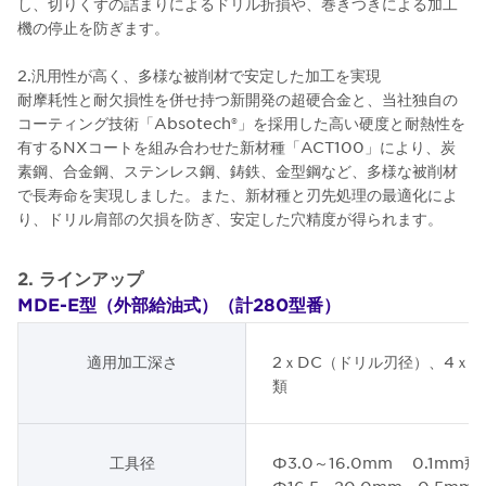
し、切りくずの詰まりによるドリル折損や、巻きつきによる加工
機の停止を防ぎます。
2.汎用性が高く、多様な被削材で安定した加工を実現
耐摩耗性と耐欠損性を併せ持つ新開発の超硬合金と、当社独自の
コーティング技術「Absotech®」を採用した高い硬度と耐熱性を
有するNXコートを組み合わせた新材種「ACT100」により、炭
素鋼、合金鋼、ステンレス鋼、鋳鉄、金型鋼など、多様な被削材
で長寿命を実現しました。また、新材種と刃先処理の最適化によ
り、ドリル肩部の欠損を防ぎ、安定した穴精度が得られます。
2. ラインアップ
MDE-E型（外部給油式）（計280型番）
適用加工深さ
2ｘDC（ドリル刃径）、4ｘD
類
工具径
Φ3.0～16.0mm 0.1mm飛
Φ16.5～20.0mm 0.5mm