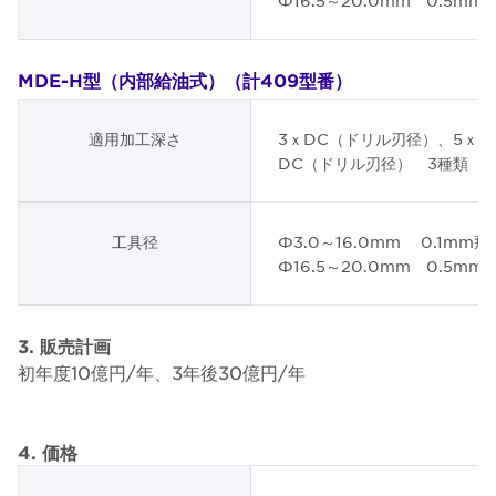
MDE-H型（内部給油式）（計409型番）
適用加工深さ
3ｘDC（ドリル刃径）、5ｘD
DC（ドリル刃径） 3種類
工具径
Φ3.0～16.0mm 0.1mm飛
Φ16.5～20.0mm 0.5mm
3. 販売計画
初年度10億円/年、3年後30億円/年
4. 価格