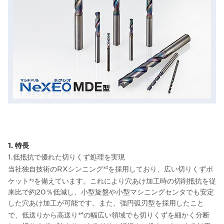
1. 特長
1.低抵抗で優れた切りくず処理を実現
当社独自技術のRXシンニング*
を採用しており、広い切りくずポ
2
ケット*
を備えています。これにより穴あけ加工時の切削抵抗を従
3
来比で約20％低減し、小型旋盤や小型マシニングセンタでも安定
した穴あけ加工が可能です。また、強円弧刃型を採用したこと
で、低送りから高送り*
の幅広い領域でも切りくずを細かく分断
4