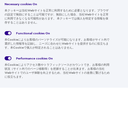
採用情報
Necessary cookies On
本クッキーは当社Webサイトを正常に利用するために必要となります。ブラウザ
の設定で無効にすることは可能ですが、無効にした場合、当社Webサイトを正常
に利用できなくなる可能性があります。 本クッキーでは個人を特定する情報を保
存することはありません。
Follow us
Functional cookies
On
本Cookieによりお客様のパーソナライズが可能になります。お客様がサイト内で
選択した情報等を記録し、ニーズに合わせたWebサイトを提供するのに役立ちま
す。本Cookieで個人が特定されることはありません。
Global
サイト
Social
クッキ
Privacy
利用規
Media
ー情報
Policy
約
Policy
Performance cookies
On
本Cookieによりアクセス数やトラフィックソースがカウントでき、お客様の利用
Region & Language:
Japan | JP
状況（サイト内でのページ移動等）を把握することが出来ます。お客様の当社
Webサイトでのユーザ体験を向上するため、当社Webサイトの改善に繋げるため
© 2026 Sumitomo Electric Industries, Ltd.
に役立ちます。