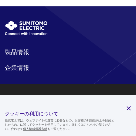
製品情報
企業情報
研究開発
サステナビリティ
クッキーの利用について
ニュースルーム
住友電工では、ウェブサイトの運営に必要なもの、お客様の利便性向上を目的と
したもの、に関してクッキーを使用しています。詳しくは
こちら
をご覧くださ
IR情報
い。合わせて
個人情報保護方針
もご覧ください。