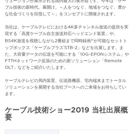
リューションが展示される国内最大の展示会です。今年は「ケー
ブル技術の新時代、幕開け。～人をつなぐ、地域をつなぐ、豊か
な社会づくりを目指して～」をコンセプトに開催されます。
当社は、ケーブルテレビにおける4K多チャンネル放送の提供を実
現する「高度ケーブル自主放送対応ヘッドエンド装置」や、
BS4K放送を視聴しながら2番組まで同時録画*
が可能なセットト
1
ップボックス「ケーブルプラス
STB-2」などを出展します。ま
®
た、大容量データの伝送を可能にする「10G-EPONシステム」や
FTTHネットワーク拡張のための新ソリューション「Remote
OLT」などをご紹介いたします。
ケーブルテレビの局内装置、伝送路機器、宅内端末までトータル
ソリューションを展開する当社ブースへのご来場をお待ちしてい
ます。
ケーブル技術ショー2019 当社出展概
要