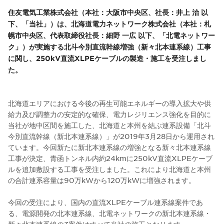
住友電気工業株式会社（本社：大阪市中央区、社長：井上 治 以
下、「当社」）は、北海道電力ネットワーク株式会社（本社：札
幌市中央区、代表取締役社長：細野 一広 以下、「北電ネットワー
ク」）が実施する北斗今別直流幹線増強（新々北本連系線）工事
に関し、250kV直流XLPEケーブルの製造・施工を受注しまし
た。
北海道エリアにおける今後の再生可能エネルギーの導入拡大や供
給力及び調整力の安定的な確保、電力レジリエンス強化を目的に
当社が地中区間を施工した、北海道と本州を結ぶ連系設備「北斗
今別直流幹線（新北本連系線）」が2019年3月28日から運用され
ています。今回新たに新北本連系線の増強となる新々北本連系線
工事が決定、青函トンネル内約24kmに250kV直流XLPEケーブ
ルを追加敷設する工事を受注しました。これにより北海道と本州
の合計連系容量は90万kWから120万kWに増強されます。
今回の受注により、国内の直流XLPEケーブル連系線案件であ
る、電源開発の北本連系線、北電ネットワークの新北本連系線・