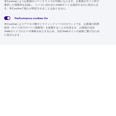
本Cookieによりお客様のパーソナライズが可能になります。お客様がサイト内で
選択した情報等を記録し、ニーズに合わせたWebサイトを提供するのに役立ちま
す。本Cookieで個人が特定されることはありません。
Global
サイト
Social
クッキ
Privacy
利用規
Media
ー情報
Policy
約
Policy
Performance cookies
On
本Cookieによりアクセス数やトラフィックソースがカウントでき、お客様の利用
Region & Language:
Japan | JP
状況（サイト内でのページ移動等）を把握することが出来ます。お客様の当社
Webサイトでのユーザ体験を向上するため、当社Webサイトの改善に繋げるため
© 2026 Sumitomo Electric Industries, Ltd.
に役立ちます。