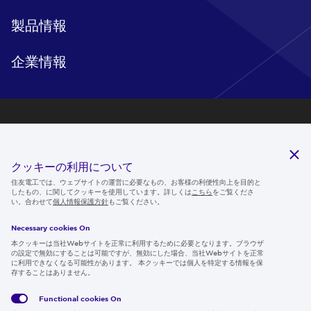
製品情報
企業情報
研究開発
サステナビリティ
クッキーの利用について
ニュースルーム
住友電工では、ウェブサイトの運営に必要なもの、お客様の利便性向上を目的と
したもの、に関してクッキーを使用しています。詳しくは
こちら
をご覧くださ
IR情報
い。合わせて
個人情報保護方針
もご覧ください。
採用情報
Necessary cookies On
本クッキーは当社Webサイトを正常に利用するために必要となります。ブラウザ
の設定で無効にすることは可能ですが、無効にした場合、当社Webサイトを正常
に利用できなくなる可能性があります。 本クッキーでは個人を特定する情報を保
存することはありません。
Follow us
Functional cookies
On