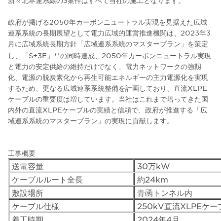
新々北本連系線の3案件はすべて当社の施工となります。
政府が掲げる2050年カーボンニュートラル実現を見据えた広域
連系系統の長期展望として電力広域的運営推進機関は、2023年3
月に広域系統長期方針「広域連系系統のマスタープラン」を策定
し、「S+3E」*
の同時達成、2050年カーボンニュートラル実現
１
と電力の安定供給の維持だけでなく、電力ネットワークの強靱
化、電源の脱炭素化から再生可能エネルギーの主力電源化を実現
するため、更なる広域連系系統整備を計画しており、直流XLPE
ケーブルの重要度は増しています。当社はこれまで培ってきた国
内外の直流XLPEケーブルの実績と信頼で、政府が推進する「広
域連系系統のマスタープラン」の実現に貢献します。
工事概要
送電容量
30万kW
ケーブルルート全長
約24km
敷設場所
青函トンネル内
ケーブル仕様
250kV直流XLPEケー
着工時期
2024年4月