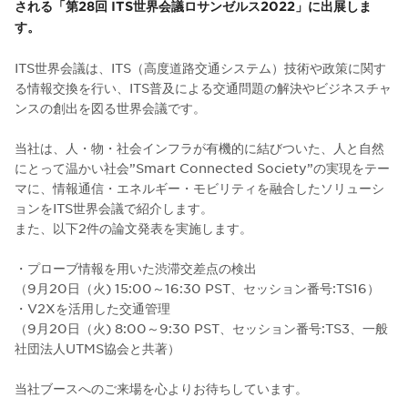
される「第28回 ITS世界会議ロサンゼルス2022」に出展しま
す。
ITS世界会議は、ITS（高度道路交通システム）技術や政策に関す
る情報交換を行い、ITS普及による交通問題の解決やビジネスチャ
ンスの創出を図る世界会議です。
当社は、人・物・社会インフラが有機的に結びついた、人と自然
にとって温かい社会”Smart Connected Society”の実現をテー
マに、情報通信・エネルギー・モビリティを融合したソリューシ
ョンをITS世界会議で紹介します。
また、以下2件の論文発表を実施します。
・プローブ情報を用いた渋滞交差点の検出
（9月20日（火) 15:00～16:30 PST、セッション番号:TS16）
・V2Xを活用した交通管理
（9月20日（火) 8:00～9:30 PST、セッション番号:TS3、一般
社団法人UTMS協会と共著）
当社ブースへのご来場を心よりお待ちしています。