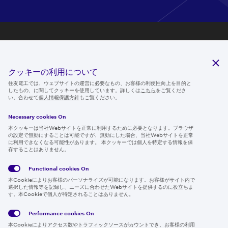
研究開発
サステナビリティ
クッキーの利用について
ニュースルーム
住友電工では、ウェブサイトの運営に必要なもの、お客様の利便性向上を目的と
したもの、に関してクッキーを使用しています。詳しくは
こちら
をご覧くださ
IR情報
い。合わせて
個人情報保護方針
もご覧ください。
採用情報
Necessary cookies On
本クッキーは当社Webサイトを正常に利用するために必要となります。ブラウザ
の設定で無効にすることは可能ですが、無効にした場合、当社Webサイトを正常
に利用できなくなる可能性があります。 本クッキーでは個人を特定する情報を保
存することはありません。
Follow us
Functional cookies
On
本Cookieによりお客様のパーソナライズが可能になります。お客様がサイト内で
選択した情報等を記録し、ニーズに合わせたWebサイトを提供するのに役立ちま
す。本Cookieで個人が特定されることはありません。
Global
サイト
Social
クッキ
Privacy
利用規
Media
ー情報
Policy
約
Policy
Performance cookies
On
本Cookieによりアクセス数やトラフィックソースがカウントでき、お客様の利用