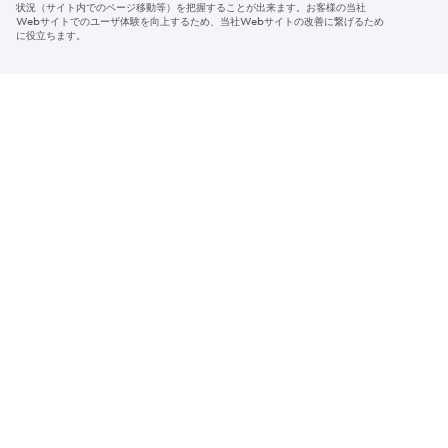
Region & Language:
Japan | JP
状況（サイト内でのページ移動等）を把握することが出来ます。お客様の当社
Webサイトでのユーザ体験を向上するため、当社Webサイトの改善に繋げるため
© 2026 Sumitomo Electric Industries, Ltd.
に役立ちます。