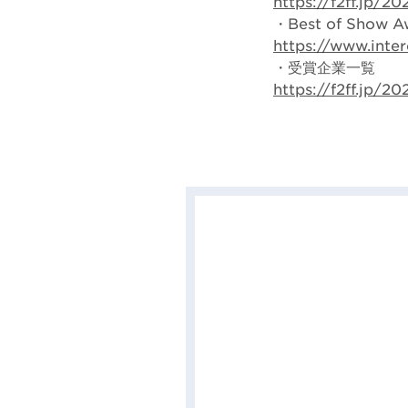
https://f2ff.jp/2
・Best of Show 
https://www.inte
・受賞企業一覧
https://f2ff.jp/2