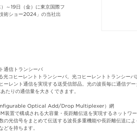
（木）～19日（金）に東京国際フ
技術ショー2024」の当社出
レント通信トランシーバ
手掛ける光コヒーレントトランシーバ。光コヒーレントトランシー
ヒーレント通信を実現する送受信部品。光の波長毎に通信デー
本あたりの通信量を大きくできます。
igurable Optical Add/Drop Multiplexer）網
ADM装置で構成される大容量・長距離伝送を実現するネットワー
数の光信号をまとめて伝送する波長多重機能や長距離伝送によ
などを持ちます。