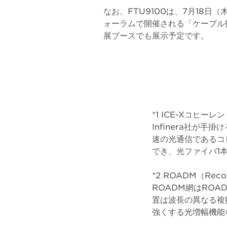
なお、FTU9100は、7月18日
ォーラムで開催される「ケーブル
展ブースでも展示予定です。
*1 ICE-Xコヒー
Infinera社が
速の光通信であるコ
でき、光ファイバ1
*2 ROADM（Reconf
ROADM網はRO
置は波長の異なる複
強くする光増幅機能