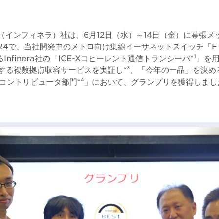
era（インフィネラ）社は、6月12日（水）～14日（金）に幕張
yo 2024で、当社開発中のメトロ向け集線イーサネットスイッチ「F
るInfinera社の「ICE-Xコヒーレント通信トランシーバ*¹」
由する複数拠点収容サービスを実証し*³、「今年の一品」を決めるBes
Netコントリビュータ部門*⁴」において、グランプリを獲得しまし