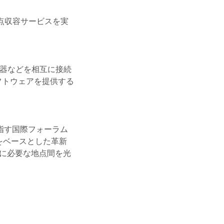
数拠点収容サービスを実
機器などを相互に接続
フトウェアを提供する
指す国際フォーラム
術をベースとした革新
きに必要な地点間を光