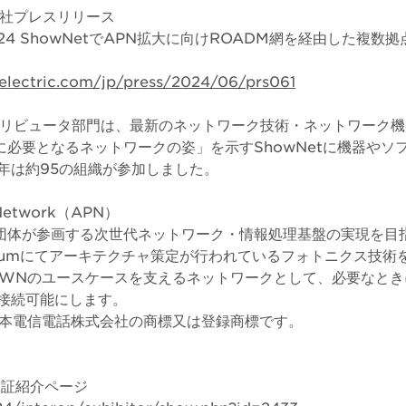
）当社プレスリリース
yo 2024 ShowNetでAPN拡大に向けROADM網を経由した複
electric.com/jp/press/2024/06/prs061
コントリビュータ部門は、最新のネットワーク技術・ネットワーク
後に必要となるネットワークの姿」を示すShowNetに機器やソ
年は約95の組織が参加しました。
s Network（APN）
・団体が参画する次世代ネットワーク・情報処理基盤の実現を目
l Forumにてアーキテクチャ策定が行われているフォトニクス技
OWNのユースケースを支えるネットワークとして、必要なと
接続可能にします。
日本電信電話株式会社の商標又は登録商標です。
実証紹介ページ