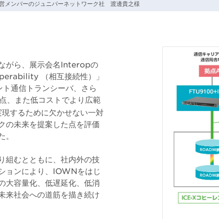
t運営メンバーのジュニパーネットワーク社 渡邊貴之様
がら、展示会名Interopの
erability （相互接続性）」
ーレント通信トランシーバ、さら
た点、また低コストでより広範
実現するために欠かせない一対
クの未来を提案した点を評価
た。
り組むとともに、社内外の技
ションにより、IOWNをはじ
の大容量化、低遅延化、低消
未来社会への道筋を描き続け