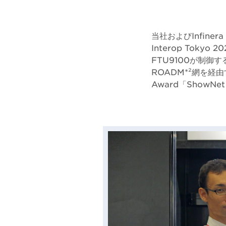
当社およびInfin
Interop Tok
FTU9100が制御す
ROADM*²網を経
Award「Show