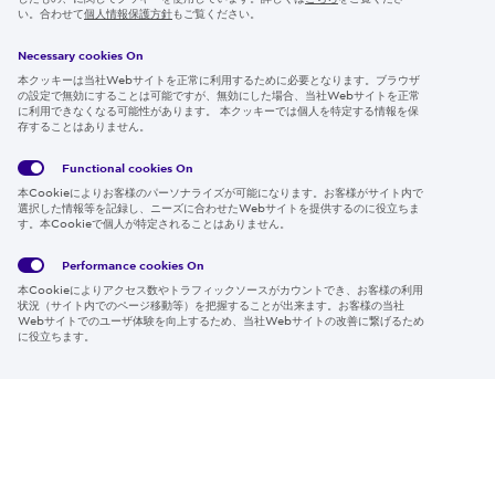
IR情報
い。合わせて
個人情報保護方針
もご覧ください。
採用情報
Necessary cookies On
本クッキーは当社Webサイトを正常に利用するために必要となります。ブラウザ
の設定で無効にすることは可能ですが、無効にした場合、当社Webサイトを正常
に利用できなくなる可能性があります。 本クッキーでは個人を特定する情報を保
存することはありません。
Follow us
Functional cookies
On
本Cookieによりお客様のパーソナライズが可能になります。お客様がサイト内で
選択した情報等を記録し、ニーズに合わせたWebサイトを提供するのに役立ちま
す。本Cookieで個人が特定されることはありません。
Global
サイト
Social
クッキ
Privacy
利用規
Media
ー情報
Policy
約
Policy
Performance cookies
On
本Cookieによりアクセス数やトラフィックソースがカウントでき、お客様の利用
Region & Language:
Japan | JP
状況（サイト内でのページ移動等）を把握することが出来ます。お客様の当社
Webサイトでのユーザ体験を向上するため、当社Webサイトの改善に繋げるため
© 2026 Sumitomo Electric Industries, Ltd.
に役立ちます。