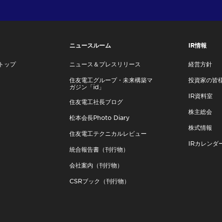
ニュースルーム
IR情報
トップ
ニュース＆プレスリリース
経営方針
住友電工グループ・未来構築マ
投資家の皆
ガジン「id」
IR資料室
住友電工社長ブログ
株主総会
松本会長Photo Diary
株式情報
住友電工テクニカルレビュー
IRカレンダ
統合報告書（刊行物）
会社案内（刊行物）
CSRブック（刊行物）