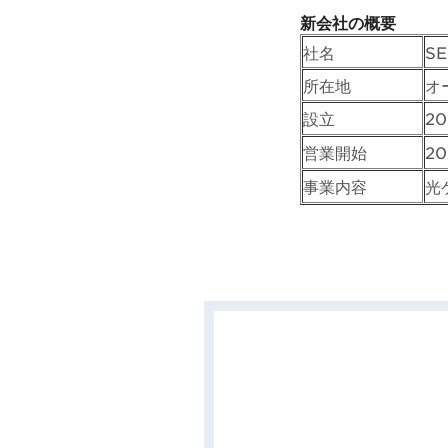
新会社の概要
社名
SE
所在地
オ
設立
2
営業開始
20
事業内容
光