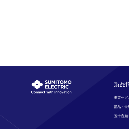
製品
事業セグ
部品・最
五十音順