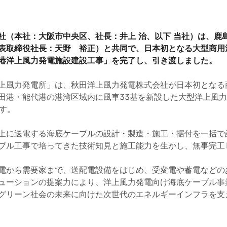
社（本社：大阪市中央区、社長：井上 治、以下 当社）は、鹿
表取締役社長：天野 裕正）と共同で、日本初となる大型商用
港洋上風力発電施設建設工事」を完了し、引き渡しました。
上風力発電所」は、秋田洋上風力発電株式会社が日本初となる
田港・能代港の港湾区域内に風車33基を新設した大型洋上風
です。
上に送電する海底ケーブルの設計・製造・施工・据付を一括で
ブル工事で培ってきた技術知見と施工能力を生かし、無事完工
電から需要家まで、送配電設備をはじめ、受変電や蓄電などの
ューションの提案力により、洋上風力発電向け海底ケーブル事
グリーン社会の未来に向けた次世代のエネルギーインフラを支