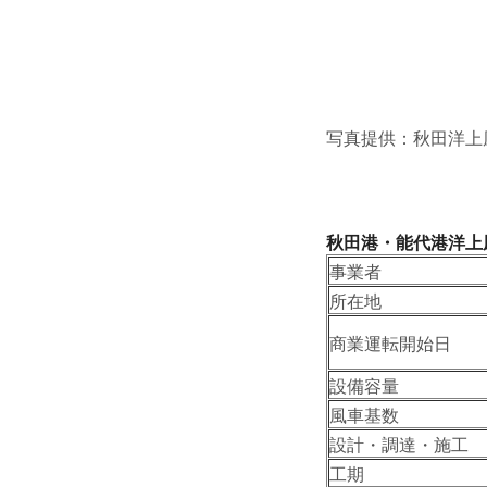
写真提供：秋田洋上
秋田港・能代港洋上
事業者
所在地
商業運転開始日
設備容量
風車基数
設計・調達・施工
工期