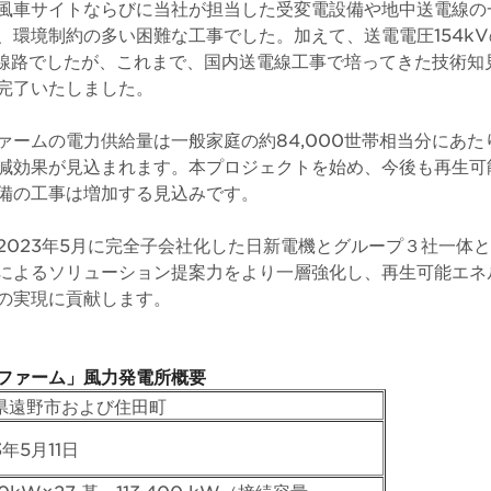
風車サイトならびに当社が担当した受変電設備や地中送電線の
、環境制約の多い困難な工事でした。加えて、送電電圧154k
離線路でしたが、これまで、国内送電線工事で培ってきた技術知
完了いたしました。
ァームの電力供給量は一般家庭の約84,000世帯相当分にあた
減効果が見込まれます。本プロジェクトを始め、今後も再生可
備の工事は増加する見込みです。
2023年5月に完全子会社化した日新電機とグループ３社一体
によるソリューション提案力をより一層強化し、再生可能エネ
の実現に貢献します。
ファーム」風力発電所概要
県遠野市および住田町
3年5月11日