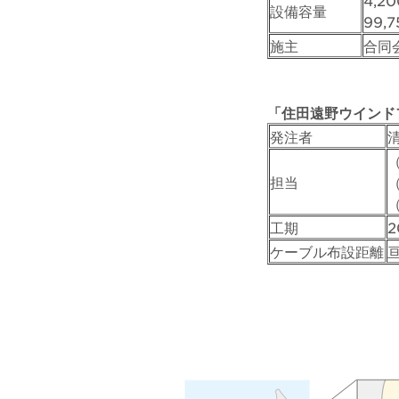
4,2
設備容量
99,
施主
合同
「住田遠野ウインド
発注者
担当
工期
2
ケーブル布設距離