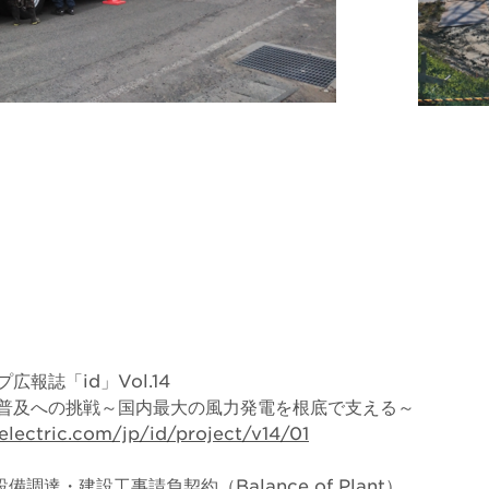
報誌「id」Vol.14
普及への挑戦～国内最大の風力発電を根底で支える～
electric.com/jp/id/project/v14/01
備調達・建設工事請負契約（Balance of Plant）