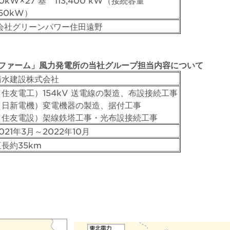
00kW×27 基 113,400 kW（接続容量
750kW）
会社グリーンパワー住田遠野
ファーム」風力発電所の当社グループ担当内容について
清水建設株式会社
（住友電工）154kV 送電線の製造、布設接続工事
（日新電機）変電機器の製造、据付工事
（住友電設）架線鉄塔工事・光布設接続工事
021年3月～2022年10月
亘長約35km