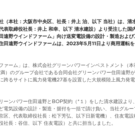
社（本社：大阪市中央区、社長：井上 治、以下 当社）は、清
代表取締役社長：井上 和幸、以下 清水建設）より受注した国
田遠野ウインドファーム」向け送変電設備の設計・製造および
住田遠野ウインドファームは、2023年5月11日より商用運転
ファーム」は、株式会社グリーンパワーインベストメント（本
 満）のグループ会社である合同会社グリーンパワー住田遠野
に跨るサイトに風力発電機27基を設置した大規模陸上風力発
。
リーンパワー住田遠野とBOP契約（*１）をした清水建設より
ど電気設備の設計・製造・据付を一括で請け負い、当社グルー
京区、代表取締役社長：松下芳弘、以下日新電機）、住友電設
役社長：谷信、以下 住友電設）と共に担当しました。