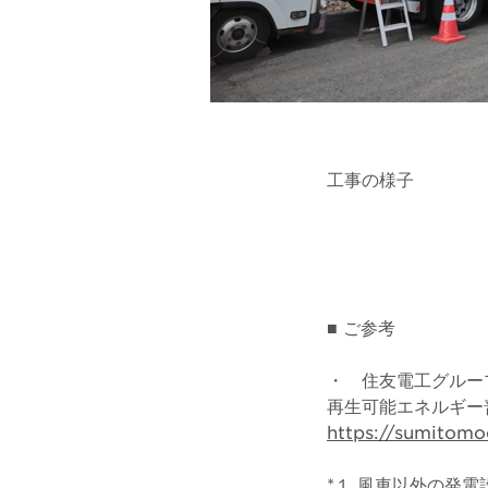
工事の様子
■ ご参考
・ 住友電工グループ広
再生可能エネルギー
https://sumitomo
*１ 風車以外の発電設