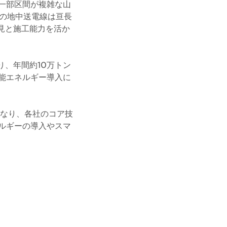
一部区間が複雑な山
Vの地中送電線は亘長
見と施工能力を活か
り、年間約10万トン
能エネルギー導入に
となり、各社のコア技
ルギーの導入やスマ