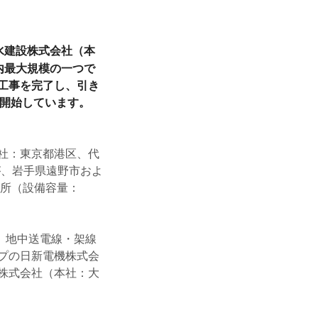
水建設株式会社（本
内最大規模の一つで
工事を完了し、引き
を開始しています。
社：東京都港区、代
が、岩手県遠野市およ
電所（設備容量：
、地中送電線・架線
プの日新電機株式会
株式会社（本社：大