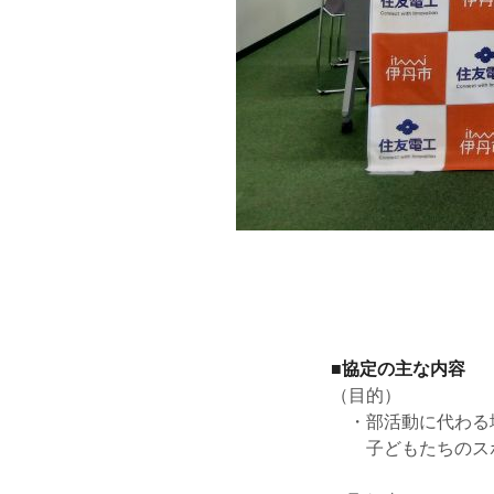
■協定の主な内容
（目的）
・部活動に代わる地
子どもたちのスポ