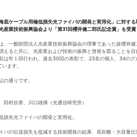
海底ケーブル用極低損失光ファイバの開発と実用化」に対する
光産業技術振興協会より「第31回櫻井健二郎氏記念賞」を受賞
は、一般財団法人光産業技術振興協会の理事であった故櫻井健
讃えると共に、光産業および技術の振興と啓発を図ることを目的
彰は年１回行われ、過去30回の表彰で、23名の個人、34のグ
ています。
記の通りです。
、田村欣章、川口雄揮（光通信研究所）
低損失光ファイバの開発と実用化」
イバの伝送損失を低減する技術開発の結果、長距離・大容量伝