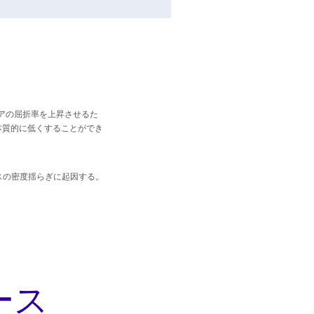
アの屈折率を上昇させるた
本質的に低くすることができ
スの密度揺らぎに起因する。
ース