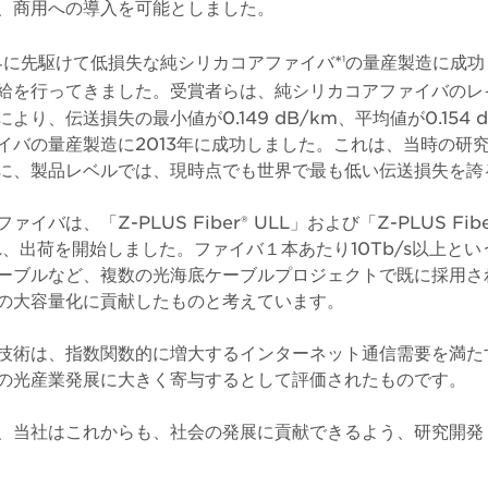
、商用への導入を可能としました。
世界に先駆けて低損失な純シリカコアファイバ*
の量産製造に成功
1
給を行ってきました。受賞者らは、純シリカコアファイバのレ
り、伝送損失の最小値が0.149 dB/km、平均値が0.154 
イバの量産製造に2013年に成功しました。これは、当時の研
に、製品レベルでは、現時点でも世界で最も低い伝送損失を誇
バは、「Z-PLUS Fiber® ULL」および「Z-PLUS Fibe
れ、出荷を開始しました。ファイバ１本あたり10Tb/s以上と
ーブルなど、複数の光海底ケーブルプロジェクトで既に採用さ
の大容量化に貢献したものと考えています。
技術は、指数関数的に増大するインターネット通信需要を満た
の光産業発展に大きく寄与するとして評価されたものです。
、当社はこれからも、社会の発展に貢献できるよう、研究開発