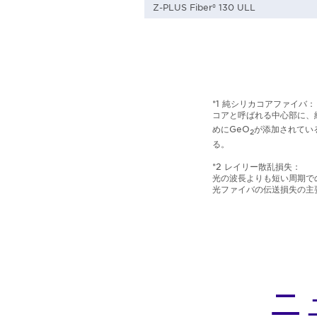
Z-PLUS Fiber® 130 ULL
*1 純シリカコアファイバ：
コアと呼ばれる中心部に、純
めにGeO
が添加されてい
2
る。
*2 レイリー散乱損失：
光の波長よりも短い周期で
光ファイバの伝送損失の主
ニ