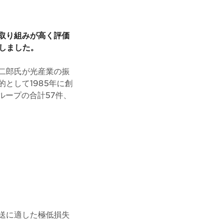
取り組みが高く評価
しました。
二郎氏が光産業の振
として1985年に創
ループの合計57件、
送に適した極低損失