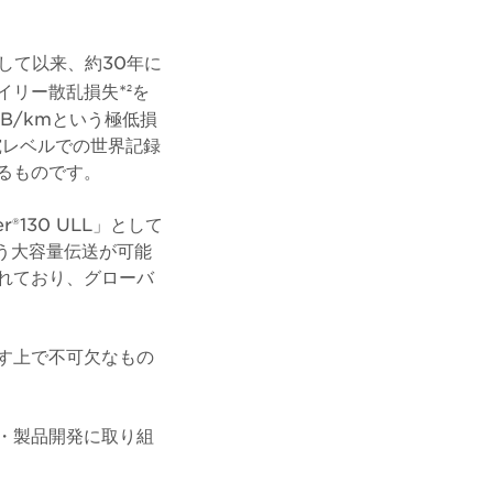
して以来、約30年に
イリー散乱損失*
を
2
dB/kmという極低損
究レベルでの世界記録
るものです。
r®130 ULL」として
いう大容量伝送が可能
れており、グローバ
す上で不可欠なもの
・製品開発に取り組