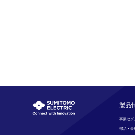
製品
事業セグ
部品・最