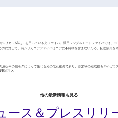
シリカ（SiO
）を用いている光ファイバ。汎用シングルモードファイバでは、コ
2
るのに対して、純シリカコアファイバはコアに不純物を含まないため、伝送損失を
の屈折率の揺らぎによって生じる光の散乱損失であり、添加物の組成揺らぎやガラ
要因の1つ。
他の最新情報も見る
ュース＆プレスリリ