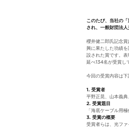
このたび、当社の「
され、一般財団法人
櫻井健二郎氏記念賞
興に果たした功績を
設された賞です。表
延べ134名が受賞し
今回の受賞内容は下
1. 受賞者
平野正晃、山本義典
2. 受賞題目
「海底ケーブル用極
3. 受賞の概要
受賞者らは、光ファ