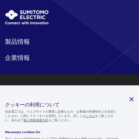
製品情報
企業情報
研究開発
サステナビリティ
クッキーの利用について
ニュースルーム
住友電工では、ウェブサイトの運営に必要なもの、お客様の利便性向上を目的と
したもの、に関してクッキーを使用しています。詳しくは
こちら
をご覧くださ
IR情報
い。合わせて
個人情報保護方針
もご覧ください。
採用情報
Necessary cookies On
本クッキーは当社Webサイトを正常に利用するために必要となります。ブラウザ