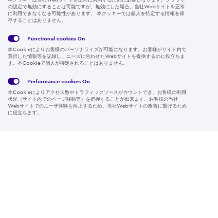
の設定で無効にすることは可能ですが、無効にした場合、当社Webサイトを正常
に利用できなくなる可能性があります。 本クッキーでは個人を特定する情報を保
存することはありません。
Follow us
Functional cookies
On
本Cookieによりお客様のパーソナライズが可能になります。お客様がサイト内で
選択した情報等を記録し、ニーズに合わせたWebサイトを提供するのに役立ちま
す。本Cookieで個人が特定されることはありません。
Global
サイト
Social
クッキ
Privacy
利用規
Media
ー情報
Policy
約
Policy
Performance cookies
On
本Cookieによりアクセス数やトラフィックソースがカウントでき、お客様の利用
Region & Language:
Japan | JP
状況（サイト内でのページ移動等）を把握することが出来ます。お客様の当社
Webサイトでのユーザ体験を向上するため、当社Webサイトの改善に繋げるため
© 2026 Sumitomo Electric Industries, Ltd.
に役立ちます。