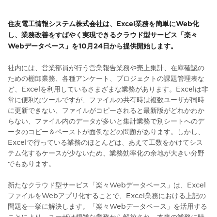
住友電工情報システム株式会社は、Excel業務を簡単にWeb化
し、業務改善をすばやく実現できるクラウド型サービス「楽々
Webデータベース」を10月24日から提供開始します。
社内には、営業部員が行う営業報告業務や売上集計、在庫確認の
ための棚卸業務、各種アンケート、プロジェクトの課題管理表な
ど、Excelを利用しているさまざまな業務があります。Excelは非
常に便利なツールですが、ファイルの共有時は複数ユーザが同時
に更新できない、ファイルがコピーされると最新版がどれかわか
らない、ファイル内のデータが多いと集計業務で別シートへのデ
ータのコピー＆ペーストが面倒などの問題があります。しかし、
Excelで行っている業務のほとんどは、あえて工数をかけてシス
テム化するケースが少ないため、業務効率化の余地が大きい分野
でもあります。
新たなクラウド型サービス「楽々Webデータベース」は、Excel
ファイルをWebアプリ化することで、Excel業務における上記の
問題を一挙に解決します。「楽々Webデータベース」を活用する
ことにより、ユーザは煩雑な業務から解放され、本来の業務に時